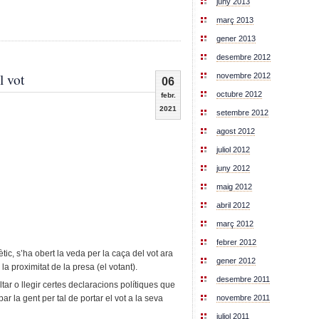
juny 2013
març 2013
gener 2013
desembre 2012
l vot
novembre 2012
06
octubre 2012
febr.
2021
setembre 2012
agost 2012
juliol 2012
juny 2012
maig 2012
abril 2012
març 2012
febrer 2012
ic, s’ha obert la veda per la caça del vot ara
gener 2012
la proximitat de la presa (el votant).
desembre 2011
r o llegir certes declaracions polítiques que
novembre 2011
ar la gent per tal de portar el vot a la seva
juliol 2011