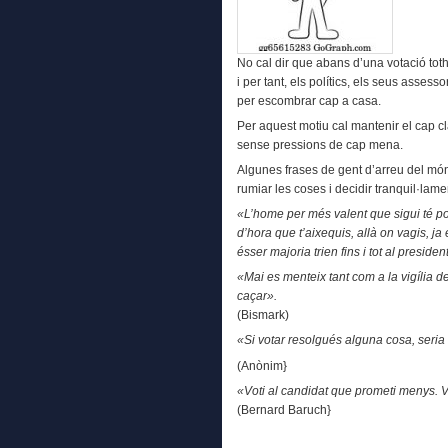
No cal dir que abans d’una votació toth
i per tant, els polítics, els seus assess
per escombrar cap a casa.
Per aquest motiu cal mantenir el cap cl
sense pressions de cap mena.
Algunes frases de gent d’arreu del mó
rumiar les coses i decidir tranquil·lame
«L’home per més valent que sigui té po
d’hora que t’aixequis, allà on vagis, ja
ésser majoria trien fins i tot al presiden
«Mai es menteix tant com a la vigília d
caçar».
(Bismark)
«Si votar resolgués alguna cosa, seria i
(Anònim}
«Voti al candidat que prometi menys. 
(
Bernard Baruch
}