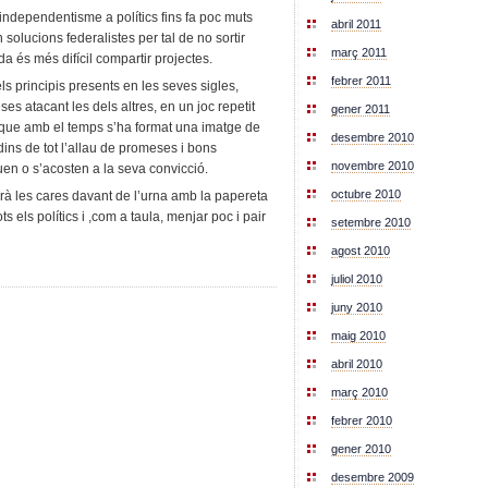
independentisme a polítics fins fa poc muts
abril 2011
solucions federalistes per tal de no sortir
març 2011
 és més difícil compartir projectes.
febrer 2011
els principis presents en les seves sigles,
ses atacant les dels altres, en un joc repetit
gener 2011
que amb el temps s’ha format una imatge de
desembre 2010
 dins de
tot l’allau
de promeses i bons
novembre 2010
uen o s’acosten a la seva convicció.
octubre 2010
eurà les cares davant de l’urna amb la papereta
ts els polítics i ,com a taula, menjar poc i pair
setembre 2010
agost 2010
juliol 2010
juny 2010
maig 2010
abril 2010
març 2010
febrer 2010
gener 2010
desembre 2009