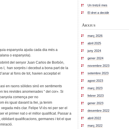
Un tretzé mes
El dret a decidir
Arxius
març 2026
abril 2025
rquia espanyola ajuda cada dia més a
juny 2024
talana o espanyola).
gener 2024
scobrint del senyor Juan Carlos de Borbón,
novembre 2023
 I, han sorprès i decebut a bona part de la
setembre 2023
anar al fons de tot, havien acceptat el
agost 2023
si en raons sòlides sinó en sentiments
març 2023
en les revistes anomenades “ del cor». Si
febrer 2023
spanyola comença per no
m és igual davant la llei, ja tenim
gener 2023
vegada més clar. Felipe VI és rei per ser el
desembre 2022
ser el primer nat o el millor qualificat. Passar a
abril 2022
 oblidant qualificacions, germanes i tot el que
miració.
març 2022