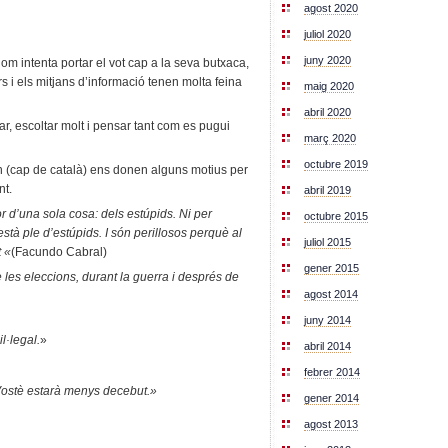
agost 2020
juliol 2020
juny 2020
om intenta portar el vot cap a la seva butxaca,
ors i els mitjans d’informació tenen molta feina
maig 2020
abril 2020
ar, escoltar molt i pensar tant com es pugui
març 2020
octubre 2019
n (cap de català) ens donen alguns motius per
nt.
abril 2019
r d’una sola cosa: dels estúpids. Ni per
octubre 2015
 està ple d’estúpids. I són perillosos perquè al
juliol 2015
t «
(Facundo Cabral)
gener 2015
e les eleccions, durant la guerra i després de
agost 2014
juny 2014
l·legal.
»
abril 2014
febrer 2014
Vostè estarà menys decebut.»
gener 2014
agost 2013