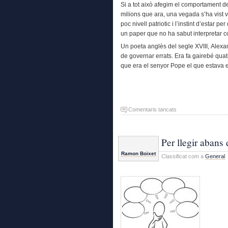
Si a tot això afegim el comportament de
milions que ara, una vegada s’ha vist vi
poc nivell patriotic i l’instint d’estar 
un paper que no ha sabut interpretar 
Un poeta anglès del segle XVIII, Alexan
de governar errats. Era fa gairebé qu
que era el senyor Pope el que estava er
a
Comentaris tancats
La
millor
propaganda
Per llegir abans 
per
Ramon Boixet
Classificat com a
General
la
República