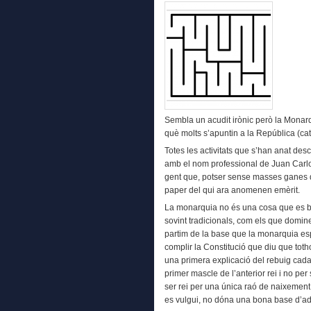
Sembla un acudit irònic però la Mona
què molts s’apuntin a la República (ca
Totes les activitats que s’han anat de
amb el nom professional de Juan Carlos
gent que, potser sense masses ganes d’
paper del qui ara anomenen emèrit.
La monarquia no és una cosa que es ba
sovint tradicionals, com els que domin
partim de la base que la monarquia e
complir la Constitució que diu que totho
una primera explicació del rebuig cada 
primer mascle de l’anterior rei i no per 
ser rei per una única raó de naixement,
es vulgui, no dóna una bona base d’ad