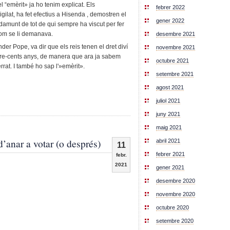
l “emèrit» ja ho tenim explicat. Els
febrer 2022
gilat, ha fet efectius a Hisenda , demostren el
gener 2022
per damunt de tot de qui sempre ha viscut per fer
com se li demanava.
desembre 2021
der Pope, va dir que els reis tenen el dret diví
novembre 2021
atre-cents anys, de manera que ara ja sabem
octubre 2021
rat. I també ho sap l'»emèrit».
setembre 2021
agost 2021
juliol 2021
juny 2021
maig 2021
d’anar a votar (o després)
abril 2021
11
febrer 2021
febr.
2021
gener 2021
desembre 2020
novembre 2020
octubre 2020
setembre 2020