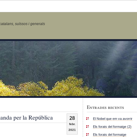
talans, suïssos i generals
Entrades recents
ganda per la República
28
El Nobel que em va avorrir
febr.
Els forats del formatge (2)
2021
Els forats del formatge