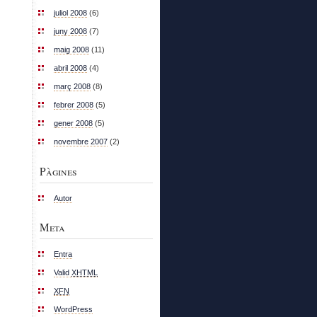
juliol 2008
(6)
juny 2008
(7)
maig 2008
(11)
abril 2008
(4)
març 2008
(8)
febrer 2008
(5)
gener 2008
(5)
novembre 2007
(2)
Pàgines
Autor
Meta
Entra
Valid
XHTML
XFN
WordPress