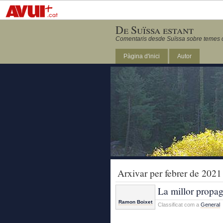
De Suïssa estant
Comentaris desde Suïssa sobre temes ca
Pàgina d'inici
Autor
Arxivar per febrer de 2021
La millor propa
Ramon Boixet
Classificat com a
General