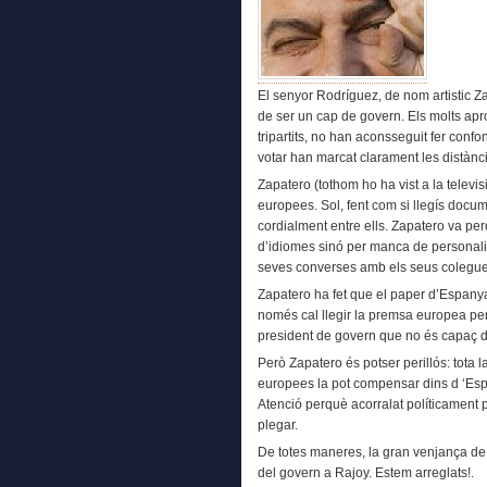
El senyor Rodríguez, de nom artistic Z
de ser un cap de govern. Els molts ap
tripartits, no han aconsseguit fer conf
votar han marcat clarament les distàn
Zapatero (tothom ho ha vist a la televis
europees. Sol, fent com si llegís docu
cordialment entre ells. Zapatero va p
d’idiomes sinó per manca de personalita
seves converses amb els seus colegues
Zapatero ha fet que el paper d’Espanya
només cal llegir la premsa europea per
president de govern que no és capaç d
Però Zapatero és potser perillós: tota 
europees la pot compensar dins d ‘Espa
Atenció perquè acorralat políticament
plegar.
De totes maneres, la gran venjança de 
del govern a Rajoy. Estem arreglats!.