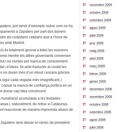
novembre 2009
octubre 2009
setembre 2009
apatero, pot servir d’exemple sobre com no ha
agost 2009
ropaments a Zapatero per part dos darrers
juliol 2009
ondre als ciutadans catalans que a l’hora de
cies amb Madrid.
juny 2009
ió) és totalment ignorat a totes les reunions
maig 2009
ments mentre els altres governants conversen
abril 2009
erdut i no només per manca de coneixement
març 2009
t i d’idees. Ni amb traductor al costat les
 no duren més d’un minut i encara gràcies.
febrer 2009
 sigui cada vegada més insignificant, i
gener 2009
 copsar la manca de confiança política en un
desembre 2008
e donar cap idea convincent.
novembre 2008
la humiliació acumulada a les trobades
nya i, naturalment, de retruc a Catalunya.
octubre 2008
 pot reaccionar de manera imprevista abans de
setembre 2008
agost 2008
Zapatero serà deixar el càrrec de president
juliol 2008