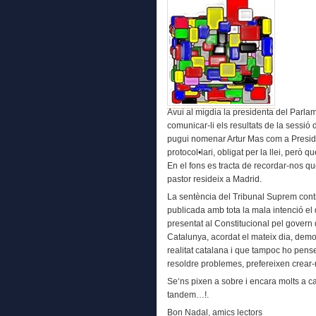
Avui al migdia la presidenta del Parlam
comunicar-li els resultats de la sessió
pugui nomenar Artur Mas com a Preside
protocol•lari, obligat per la llei, però qu
En el fons es tracta de recordar-nos qu
pastor resideix a Madrid.
La sentència del Tribunal Suprem contr
publicada amb tota la mala intenció el d
presentat al Constitucional pel govern
Catalunya, acordat el mateix dia, dem
realitat catalana i que tampoc ho pense
resoldre problemes, prefereixen crear-
Se‘ns pixen a sobre i encara molts a 
tandem…!.
Bon Nadal, amics lectors