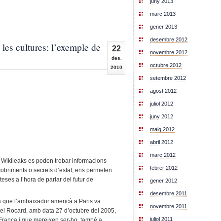
juny 2013
març 2013
gener 2013
desembre 2012
 les cultures: l’exemple de
22
novembre 2012
des.
octubre 2012
2010
setembre 2012
agost 2012
juliol 2012
juny 2012
maig 2012
abril 2012
març 2012
 Wikileaks es poden trobar informacions
febrer 2012
obriments o secrets d’estat, ens permeten
eses a l’hora de parlar del futur de
gener 2012
desembre 2011
 que l’ambaixador americà a Paris va
novembre 2011
hel Rocard, amb data 27 d’octubre del 2005,
juliol 2011
França i que mereixen ser-ho, també a