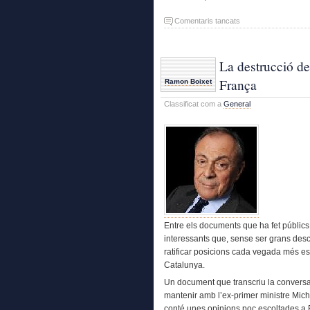
a
Comentaris tancats
Prou
!
La destrucció de
França
Ramon Boixet
Classificat com a
General
Entre els documents que ha fet públics
interessants que, sense ser grans desc
ratificar posicions cada vegada més est
Catalunya.
Un document que transcriu la conversa
mantenir amb l’ex-primer ministre Mic
conté unes opinions poc escoltades a 