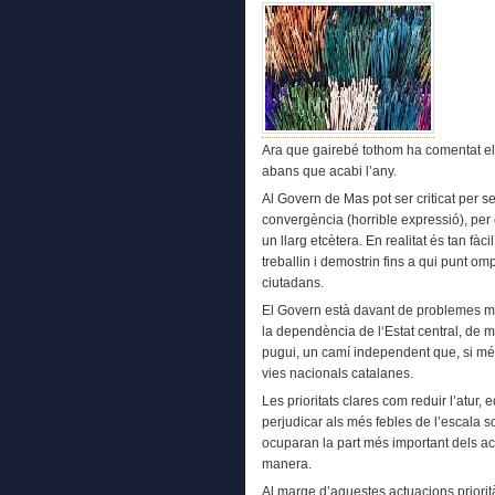
Ara que gairebé tothom ha comentat el 
abans que acabi l’any.
Al Govern de Mas pot ser criticat per s
convergència (horrible expressió), per 
un llarg etcètera. En realitat és tan fà
treballin i demostrin fins a qui punt omp
ciutadans.
El Govern està davant de problemes mo
la dependència de l‘Estat central, de m
pugui, un camí independent que, si més 
vies nacionals catalanes.
Les prioritats clares com reduir l’atur, 
perjudicar als més febles de l’escala soc
ocuparan la part més important dels act
manera.
Al marge d’aquestes actuacions priorità