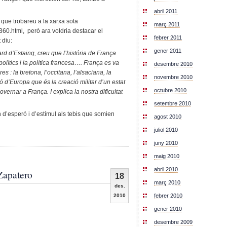
abril 2011
que trobareu a la xarxa sota
març 2011
0.html, però ara voldria destacar el
febrer 2011
 diu:
gener 2011
rd d’Estaing, creu que l’história de França
olítics i la política francesa…. França es va
desembre 2010
es : la bretona, l’occitana, l’alsaciana, la
novembre 2010
 d’Europa que és la creació militar d’un estat
octubre 2010
vernar a França. I explica la nostra dificultat
setembre 2010
d’esperó i d’estímul als tebis que somien
agost 2010
juliol 2010
juny 2010
maig 2010
abril 2010
Zapatero
18
març 2010
des.
2010
febrer 2010
gener 2010
desembre 2009