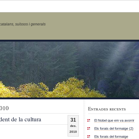
talans, suïssos i generals
2010
Entrades recents
ent de la cultura
31
El Nobel que em va avorrir
des.
Els forats del formatge (2)
2010
Els forats del formatge