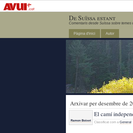
De Suïssa estant
Comentaris desde Suïssa sobre temes ca
Pàgina d'inici
Autor
Arxivar per desembre de 
El camí independ
Ramon Boixet
Classificat com a
General