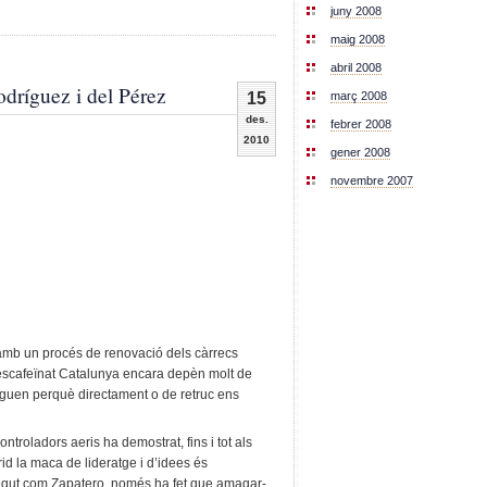
juny 2008
maig 2008
abril 2008
dríguez i del Pérez
15
març 2008
des.
febrer 2008
2010
gener 2008
novembre 2007
 amb un procés de renovació dels càrrecs
 descafeïnat Catalunya encara depèn molt de
neguen perquè directament o de retruc ens
ontroladors aeris ha demostrat, fins i tot als
d la maca de lideratge i d’idees és
egut com Zapatero, només ha fet que amagar-