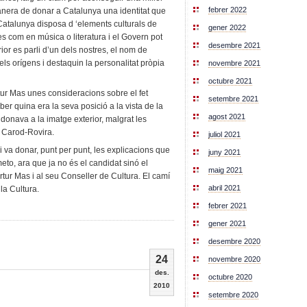
febrer 2022
manera de donar a Catalunya una identitat que
atalunya disposa d ‘elements culturals de
gener 2022
ues com en música o literatura i el Govern pot
desembre 2021
or es parli d’un dels nostres, el nom de
els orígens i destaquin la personalitat pròpia
novembre 2021
octubre 2021
tur Mas unes consideracions sobre el fet
setembre 2021
saber quina era la seva posició a la vista de la
agost 2021
donava a la imatge exterior, malgrat les
 Carod-Rovira.
juliol 2021
 va donar, punt per punt, les explicacions que
juny 2021
to, ara que ja no és el candidat sinó el
maig 2021
rtur Mas i al seu Conseller de Cultura. El camí
abril 2021
la Cultura.
febrer 2021
gener 2021
desembre 2020
24
novembre 2020
des.
octubre 2020
2010
setembre 2020