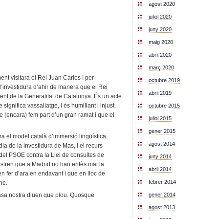
agost 2020
juliol 2020
juny 2020
maig 2020
abril 2020
març 2020
ent visitarà el Rei Juan Carlos I per
octubre 2019
 d’investidura d’ahir de manera que el Rei
abril 2019
nt de la Generalitat de Catalunya. És un acte
e significa vassallatge, i és humiliant i injust.
octubre 2015
e (encara) fem part d’un gran ramat i que el
juliol 2015
gener 2015
a el model català d’immersió lingüística,
agost 2014
ia de la investidura de Mas, i el recurs
 del PSOE contra la Llei de consultes de
juny 2014
ostren que a Madrid no han entès mai la
abril 2014
n fer d’ara en endavant i que en lloc de
febrer 2014
ne.
gener 2014
casa nostra diuen que plou. Quosque
agost 2013