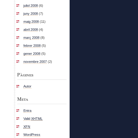
juliol 2008
(6)
juny 2008
(7)
maig 2008
(11)
abril 2008
(4)
març 2008
(8)
febrer 2008
(5)
gener 2008
(5)
novembre 2007
(2)
Pàgines
Autor
Meta
Entra
Valid
XHTML
XFN
WordPress