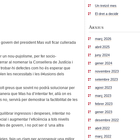
Un tretzé mes
El dret a decidir
Arxius
març 2026
govern del president Mas vull ficar cullerada
abril 2025
juny 2024
er un nou-pujolisme, per fer socio-
errar al nomenar la Consellera de Justícia i
gener 2024
cil trobar-hi defectes com ho és esperar que
novembre 2023
len les necessitats i les il•lusions dels
setembre 2023
agost 2023
lt greus que sovint no podrà solucionar per
anera que Mas ha d’intentar fer, allà on es
març 2023
no, servirà per demostrar la factibilitat de les
febrer 2023
gener 2023
equilibrar ingressos i despeses, intentar no
ial i augmentar l’eficiència a tots nivells
desembre 2022
es de govern, i no pot ser d ‘una altra
abril 2022
març 2022
ries, faig un clam per aconseguir una millor