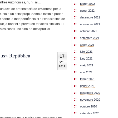
ltres Autonomies, ni, ni, ni…
febrer 2022
ar un acte de presentació de «Manresa per la
gener 2022
ció d’un estat propi. Sembla factible poder
desembre 2021
m sobre la independència si a l’entusiasme de
ue ja han fet o preveuen fer actes similars. El
novembre 2021
tes coses i no s’ha de desaprofitar.
octubre 2021
setembre 2021
agost 2021
juliol 2021
sus» República
17
juny 2021
gen.
maig 2021
2012
abril 2021
febrer 2021
gener 2021
desembre 2020
novembre 2020
octubre 2020
setembre 2020