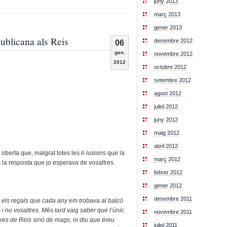
juny 2013
març 2013
gener 2013
ublicana als Reis
desembre 2012
06
gen.
novembre 2012
2012
octubre 2012
setembre 2012
agost 2012
juliol 2012
juny 2012
maig 2012
abril 2012
oberta que, malgrat totes les il·lusions que la
març 2012
s la resposta que jo esperava de vosaltres.
febrer 2012
gener 2012
desembre 2011
 els regals que cada any em trobava al balcó
 no vosaltres. Més tard vaig saber que l’únic
novembre 2011
 res de Reis sinó de mags, ni diu que éreu
juliol 2011