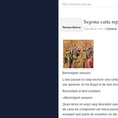
a
Comentaris tancats
Monarquia
«versus»
República
Segona carta rep
Ramon Boixet
Classificat com a
General
Benvolguts senyors
L’any passat us vaig escriure una carta 
van generar, no ha tingut ni de bon tro
Recordaré el text complert:
«Benvolguts senyors
Quan tenia sis anys vaig descobrir que
de casa els compraven els meus pares i
evangeli que parla de vosaltres no diu