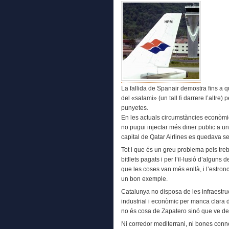
La fallida de Spanair demostra fins a qu
del «salami» (un tall fi darrere l’altre
punyetes.
En les actuals circumstàncies econòmiqu
no pugui injectar més diner public a 
capital de Qatar Airlines es quedava se
Tot i que és un greu problema pels tre
bitllets pagats i per l’il·lusió d’algun
que les coses van més enllà, i l’estronc
un bon exemple.
Catalunya no disposa de les infraestru
industrial i econòmic per manca clara d
no és cosa de Zapatero sinó que ve de 
Ni corredor mediterrani, ni bones conn