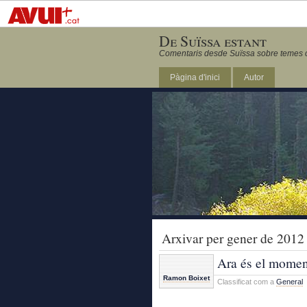
De Suïssa estant
Comentaris desde Suïssa sobre temes ca
Pàgina d'inici
Autor
Arxivar per gener de 2012
Ara és el momen
Ramon Boixet
Classificat com a
General