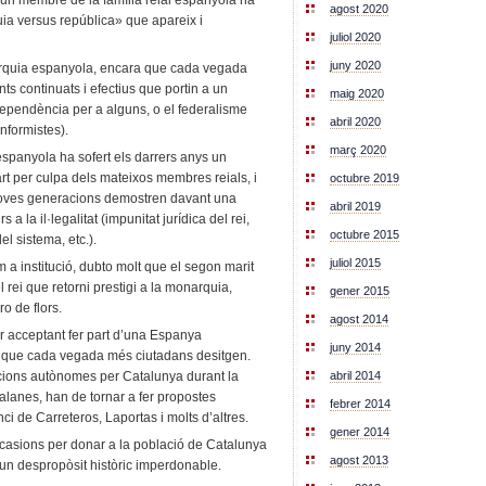
d’un membre de la família reial espanyola ha
agost 2020
ia versus república» que apareix i
juliol 2020
juny 2020
rquia espanyola, encara que cada vegada
 continuats i efectius que portin a un
maig 2020
independència per a alguns, o el federalisme
abril 2020
nformistes).
març 2020
panyola ha sofert els darrers anys un
rt per culpa dels mateixos membres reials, i
octubre 2019
oves generacions demostren davant una
abril 2019
 a la il·legalitat (impunitat jurídica del rei,
octubre 2015
el sistema, etc.).
juliol 2015
 a institució, dubto molt que el segon marit
el rei que retorni prestigi a la monarquia,
gener 2015
o de flors.
agost 2014
ar acceptant fer part d’una Espanya
juny 2014
t que cada vegada més ciutadans desitgen.
abril 2014
ucions autònomes per Catalunya durant la
lanes, han de tornar a fer propostes
febrer 2014
nci de Carreteros, Laportas i molts d’altres.
gener 2014
s ocasions per donar a la població de Catalunya
agost 2013
és un despropòsit històric imperdonable.