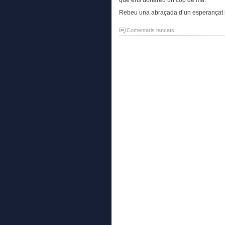
Rebeu una abraçada d’un esperançat i
a
Comentaris tancats
Segona
carta
republicana
als
Reis