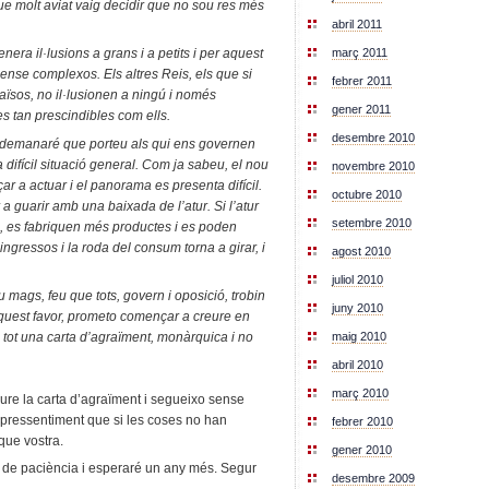
e molt aviat vaig decidir que no sou res més
abril 2011
març 2011
era il·lusions a grans i a petits i per aquest
ense complexos. Els altres Reis, els que si
febrer 2011
aïsos, no il·lusionen a ningú i només
gener 2011
s tan prescindibles com ells.
desembre 2010
s demanaré que porteu als qui ens governen
 difícil situació general. Com ja sabeu, el nou
novembre 2010
 a actuar i el panorama es presenta difícil.
octubre 2010
a guarir amb una baixada de l’atur. Si l’atur
setembre 2010
a, es fabriquen més productes i es poden
ingressos i la roda del consum torna a girar, i
agost 2010
juliol 2010
ags, feu que tots, govern i oposició, trobin
juny 2010
 aquest favor, prometo començar a creure en
s i tot una carta d’agraïment, monàrquica i no
maig 2010
abril 2010
març 2010
ure la carta d’agraïment i segueixo sense
l pressentiment que si les coses no han
febrer 2010
que vostra.
gener 2010
t i de paciència i esperaré un any més. Segur
desembre 2009