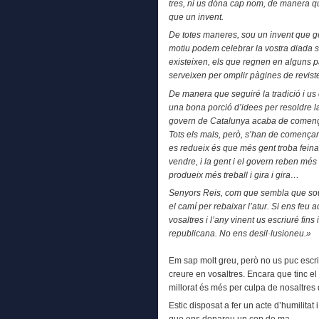
tres, ni us dóna cap nom, de manera qu
que un invent.
De totes maneres, sou un invent que gen
motiu podem celebrar la vostra diada s
existeixen, els que regnen en alguns p
serveixen per omplir pàgines de reviste
De manera que seguiré la tradició i u
una bona porció d’idees per resoldre la
govern de Catalunya acaba de començar
Tots els mals, però, s’han de començar 
es redueix és que més gent troba fein
vendre, i la gent i el govern reben més 
produeix més treball i gira i gira…
Senyors Reis, com que sembla que sou m
el camí per rebaixar l’atur. Si ens feu
vosaltres i l’any vinent us escriuré fin
republicana. No ens desil·lusioneu.»
Em sap molt greu, però no us puc escri
creure en vosaltres. Encara que tinc e
millorat és més per culpa de nosaltres 
Estic disposat a fer un acte d’humilita
que ens donareu un cop de ma.