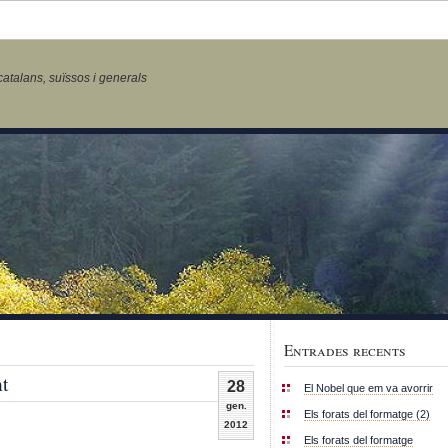
talans, suïssos i generals
Entrades recents
t
28
El Nobel que em va avorrir
gen.
Els forats del formatge (2)
2012
Els forats del formatge