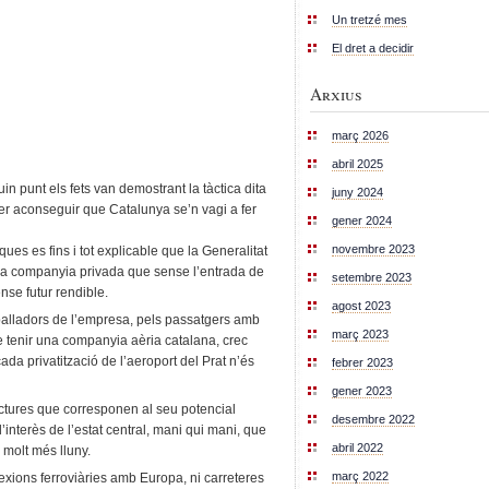
Un tretzé mes
El dret a decidir
Arxius
març 2026
abril 2025
in punt els fets van demostrant la tàctica dita
juny 2024
) per aconseguir que Catalunya se’n vagi a fer
gener 2024
novembre 2023
es es fins i tot explicable que la Generalitat
una companyia privada que sense l’entrada de
setembre 2023
nse futur rendible.
agost 2023
balladors de l’empresa, pels passatgers amb
març 2023
s de tenir una companyia aèria catalana, crec
ada privatització de l’aeroport del Prat n’és
febrer 2023
gener 2023
ctures que corresponen al seu potencial
desembre 2022
’interès de l’estat central, mani qui mani, que
abril 2022
molt més lluny.
març 2022
exions ferroviàries amb Europa, ni carreteres