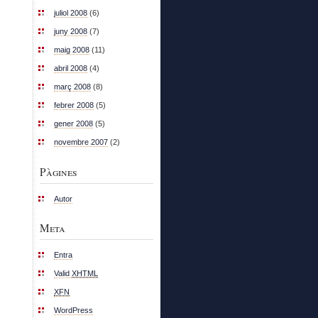
juliol 2008
(6)
juny 2008
(7)
maig 2008
(11)
abril 2008
(4)
març 2008
(8)
febrer 2008
(5)
gener 2008
(5)
novembre 2007
(2)
Pàgines
Autor
Meta
Entra
Valid
XHTML
XFN
WordPress