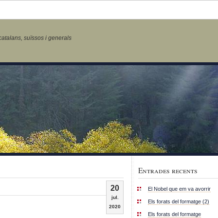
talans, suïssos i generals
Entrades recents
20
El Nobel que em va avorrir
jul.
Els forats del formatge (2)
2020
Els forats del formatge