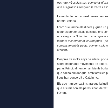
escriure: «
Les lleis són com teles d’ar
que els grossos trenquen la xarxa i e
Lamentablement aquest pensament és, a
normal voldria.
I com que també els diners juguen un
algunes personalitats dels que ens se
una elegia de Soló diu: »
La riquesa
manera inconvenient, corrompuda per f
començament és petita, com un caliu e
resultat».
Després de molts anys de silenci poc 
sobre importants moviments de diners, 
parar. Principalment en ambients borbò
que cal no oblidar que, amb totes les p
tipus han convergit a Catalunya.
Els que han pensat fins ara que la justí
que els reis són els pares, i han deixa
l’Orient.