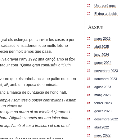
Un tretzé mes
El dret a decidir
Arxius
març 2026
grat els esforços per canviar les coses o per
de cadascú, ens adonem que molts fets no
abril 2025
eixen per molt temps que passi.
juny 2024
é, va gravar l’any 1992 una cançó amb el títol
gener 2024
traduir com “
Quina gran confusió
» o “
Quin
novembre 2023
r veure que els entrebancs que patim no tenen
setembre 2023
ni, ai!, amb una època determinada.
agost 2023
tant la manca de puntuació de l’original).
març 2023
temple / som tres o potser cent milions / estem
febrer 2023
 un vèrtex de
gener 2023
res que no duran ni un telediari / jurades i
ora / lligades només per una falsa rima…
desembre 2022
 aquí/ amb el cor a trossos i el cap en el
abril 2022
març 2022