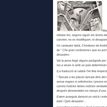
Mal
oblidar-les, segons siguin els ànims 
canvien, no es modifiquen, ni desapar
Un cantautor italià, Christiano de Andr
de “
Che gran confusione
» que es pot 
desastre
«.
Val la pena llegir alguns paràgrafs pe
res a veure ni amb un país determinat 
(La traducció al català l’he feta respec
“
Tancats a les places tancats dins del 
sense mapes ni referències / presos en
canvis/ notícies falses notícies verdade
després desmentides en menys d’una h
Estem asseguts damunt un volcà i estem
baló / Quin desastre!…