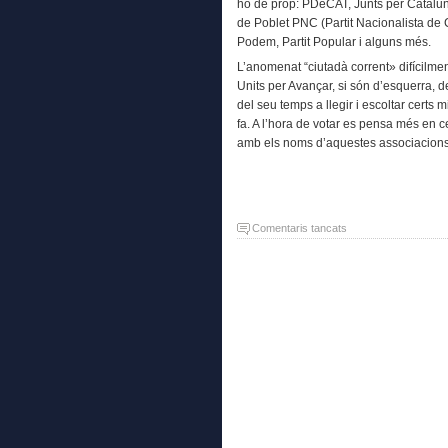
ho de prop: PDeCAT, Junts per Cataluny
de Poblet PNC (Partit Nacionalista de
Podem, Partit Popular i alguns més.
L’anomenat “ciutadà corrent» difícilme
Units per Avançar, si són d’esquerra, d
del seu temps a llegir i escoltar certs
fa. A l’hora de votar es pensa més en c
amb els noms d’aquestes associacions 
a
Comentaris tancats
Els
noms
dels
partis
polítics