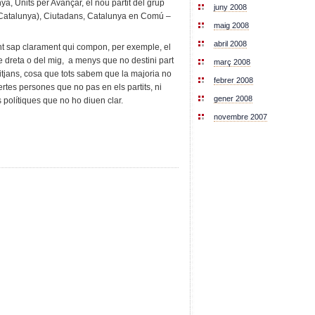
a, Units per Avançar, el nou partit del grup
juny 2008
 Catalunya), Ciutadans, Catalunya en Comú –
maig 2008
abril 2008
nt sap clarament qui compon, per exemple, el
e dreta o del mig, a menys que no destini part
març 2008
 mitjans, cosa que tots sabem que la majoria no
febrer 2008
ertes persones que no pas en els partits, ni
gener 2008
polítiques que no ho diuen clar.
novembre 2007