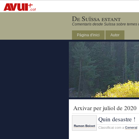
De Suïssa estant
Comentaris desde Suïssa sobre temes ca
Pàgina d'inici
Autor
Arxivar per juliol de 2020
Quin desastre !
Ramon Boixet
Classificat com a
General