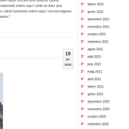
 estem aquí/ cercant una solució/ Quina
febrer 2022
trastornats estem aquí / amb un futur que
es i desil·lusionats estem aquí / cercant alguna
gener 2022
stre! “
desembre 2021
novembre 2021
octubre 2021
setembre 2021
agost 2021
18
juliol 2021
jul.
juny 2021
2020
maig 2021
abril 2021
febrer 2021
gener 2021
desembre 2020
novembre 2020
octubre 2020
setembre 2020