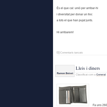
És el que cal: unió per arribar-hi
i diversitat per donar un lloc
a tots el que han pujat junts.
Hi arribarem!
a
Comentaris tancats
Hi
arribarem
!
Lleis i diners
Ramon Boixet
Classificat com a
General
Fa uns 2600 a