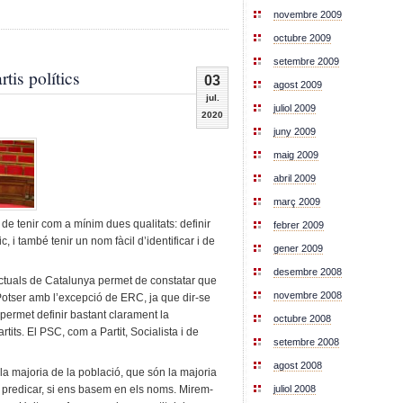
novembre 2009
octubre 2009
setembre 2009
tis polítics
03
agost 2009
jul.
juliol 2009
2020
juny 2009
maig 2009
abril 2009
març 2009
a de tenir com a mínim dues qualitats: definir
febrer 2009
ic, i també tenir un nom fàcil d’identificar i de
gener 2009
desembre 2008
s actuals de Catalunya permet de constatar que
novembre 2008
 Potser amb l’excepció de ERC, ja que dir-se
ermet definir bastant clarament la
octubre 2008
its. El PSC, com a Partit, Socialista i de
setembre 2008
agost 2008
 la majoria de la població, que són la majoria
i predicar, si ens basem en els noms. Mirem-
juliol 2008