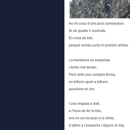
No és cosa d’uns pocs somniadors.
Ni de quatre il·luminats.
És cosa de tots
perquè només junts hi podrem arribar.
La muntanya és esquerpa
i tenim mal temps.
Però amb una cordada ferma,
on tothom ajudi a tothom,
assolirem el cim.
I una vegada a dalt,
a l’hora de fer la foto,
uns es col·locaran a la dreta,
d’altres a l’esquerra i alguns al mig.