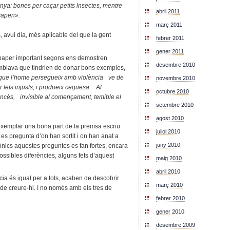
anya: bones per caçar petits insectes, mentre
abril 2011
scapen».
març 2011
vui dia, més aplicable del que la gent
febrer 2011
gener 2011
 paper important segons ens demostren
desembre 2010
mblava que tindrien de donar bons exemples,
 que l’home persegueix amb violència ve de
novembre 2010
ets injusts, i produeix ceguesa. Al
octubre 2010
ncès, invisible al començament, temible el
setembre 2010
agost 2010
exemplar una bona part de la premsa escriu
juliol 2010
es pregunta d’on han sortit i on han anat a
juny 2010
nics aquestes preguntes es fan fortes, encara
ossibles diferències, alguns fets d’aquest
maig 2010
abril 2010
cia és igual per a tots, acaben de descobrir
març 2010
t de creure-hi. I no només amb els tres de
febrer 2010
gener 2010
desembre 2009