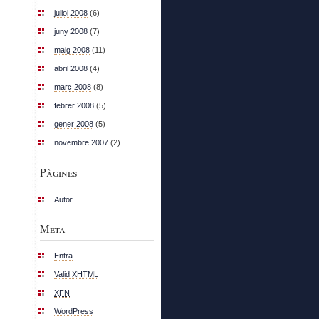
juliol 2008
(6)
juny 2008
(7)
maig 2008
(11)
abril 2008
(4)
març 2008
(8)
febrer 2008
(5)
gener 2008
(5)
novembre 2007
(2)
Pàgines
Autor
Meta
Entra
Valid
XHTML
XFN
WordPress