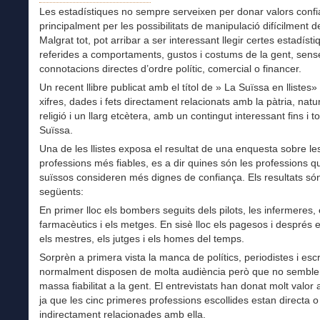
Les estadístiques no sempre serveixen per donar valors confi
principalment per les possibilitats de manipulació difícilment d
Malgrat tot, pot arribar a ser interessant llegir certes estadíst
referides a comportaments, gustos i costums de la gent, sens
connotacions directes d’ordre polític, comercial o financer.
Un recent llibre publicat amb el títol de » La Suïssa en llistes
xifres, dades i fets directament relacionats amb la pàtria, natu
religió i un llarg etcètera, amb un contingut interessant fins i t
Suïssa.
Una de les llistes exposa el resultat de una enquesta sobre le
professions més fiables, es a dir quines són les professions q
suïssos consideren més dignes de confiança. Els resultats són
següents:
En primer lloc els bombers seguits dels pilots, les infermeres, 
farmacèutics i els metges. En sisè lloc els pagesos i després el
els mestres, els jutges i els homes del temps.
Sorprèn a primera vista la manca de polítics, periodistes i esc
normalment disposen de molta audiència però que no semble
massa fiabilitat a la gent. El entrevistats han donat molt valor 
ja que les cinc primeres professions escollides estan directa o
indirectament relacionades amb ella.