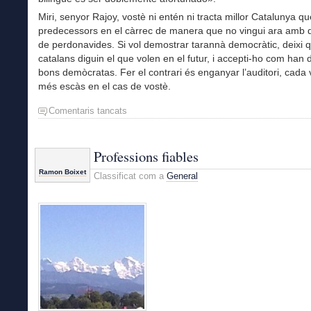
Miri, senyor Rajoy, vostè ni entén ni tracta millor Catalunya q
predecessors en el càrrec de manera que no vingui ara amb 
de perdonavides. Si vol demostrar tarannà democràtic, deixi q
catalans diguin el que volen en el futur, i accepti-ho com han d
bons demòcratas. Fer el contrari és enganyar l’auditori, cada
més escàs en el cas de vostè.
Comentaris tancats
a
A
qui
vol
Professions fiables
enredar,
Ramon Boixet
Classificat com a
General
senyor
Rajoy?