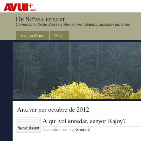
De Suïssa estant
Comentaris desde Suïssa sobre temes catalans, suïssos i generals
Pàgina d'inici
Autor
Arxivar per octubre de 2012
A qui vol enredar, senyor Rajoy?
Ramon Boixet
Classificat com a
General