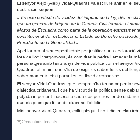
El senyor Alejo (Aleix) Vidal-Quadras va escriure ahir en el seu
declaració següent :
» En este contexto de validez del imperio de la ley, dije en cla
que un general de brigada de la Guardia Civil tomaría el man
Mozos de Escuadra como parte de la operación estrictament
constitucional de restablecer el Estado de Derecho pisoteado 
Presidente de la Generalidad.»
Apel·lar ara al seu esperit irònic per justificar una declaració v
fora de lloc i vergonyosa, és com tirar la pedra i amagar la mà
personatges amb tants anys de vida pública com el senyor Vid
Quadras, el mínim que s’ha de exigir es saber fer ús del lleng
saber mantenir fets i paraules, en lloc d’arronsar-se.
El senyor Vidal-Quadras, que sempre s’ha fet notar per la sev
dialèctica cridanera, i que ha viscut de la política sense deixa
petjada important, necessita cada dos per tres fer de cridaner
que els pocs que li fan de claca no l’oblidin
Miri, senyor Vidal-Quadras, calli i plegui. I no li dic en clau iròn
Comentaris tancats
a
La
ironia
del