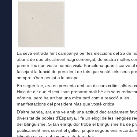
La seva entrada fent campanya per les eleccions del 25 de n
abans de que oficialment hagi començat, demostra moltes co
primer lloc que vostè només visita Barcelona quan li convé al s
falsejant la funció de president de tots que vostè i els seus p
sempre s’han penjat a la solapa.
En segon lloc, ara es presenta amb un discurs crític i alhora co
Haig de dir que el text l’han preparat molt bé els seus redacto
nòmina, però ha arribat una mica tard com a reacció a les
manifestacions del president Mas que vostè critica.
D’altre banda, ara ens ve amb una actitud declaradament favo
diversitat de pobles d’Espanya, i fa un elogi de les llengües re
del bilingüisme. Si tan enriquidor troba el bilingüisme ha de pr
públicament més sovint el gallec, ja que segons ens recorda »
bilingüe es ser doblemente afortunado».