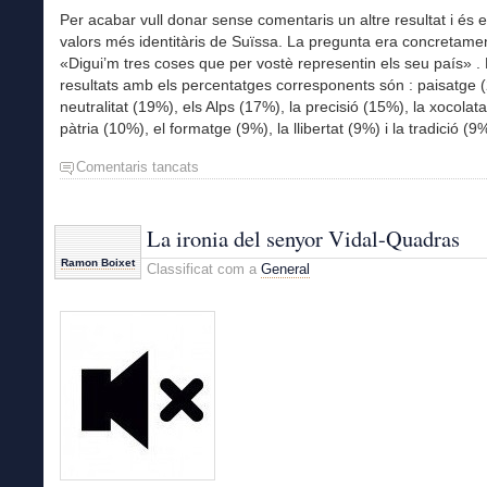
Per acabar vull donar sense comentaris un altre resultat i és e
valors més identitàris de Suïssa. La pregunta era concretamen
«Digui’m tres coses que per vostè representin els seu país» . 
resultats amb els percentatges corresponents són : paisatge 
neutralitat (19%), els Alps (17%), la precisió (15%), la xocolat
pàtria (10%), el formatge (9%), la llibertat (9%) i la tradició (9
Comentaris tancats
a
Professions
fiables
La ironia del senyor Vidal-Quadras
Ramon Boixet
Classificat com a
General