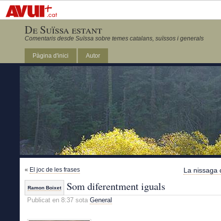
De Suïssa estant
Comentaris desde Suïssa sobre temes catalans, suïssos i generals
Pàgina d'inici
Autor
«
El joc de les frases
La nissaga d
Som diferentment iguals
Ramon Boixet
Publicat en 8:37 sota
General