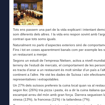
Tots ens passem una part de la vida explicant i intentant dem
som diferents dels altres. I la vida ens respon sovint amb l’a
contrari que tots soms iguals.
Naturalment no parlo d’aspectes exteriors sinó de comportam
Fins i tot en coses aparentment banals com per exemple les s
un restaurant a menjar.
Segons un estudi de l’empresa Nielsen, activa a nivell mundial
terreny de l’estudi de mercats, el comportament de les perso
es tracta d’anar a un restaurant és molt similar d’un país a l’alt
continent a l’altre. He vist les dades de Suïssa i són efectivam
representatives i extrapolables.
Un 27% dels suïssos prefereix la cuina local quan va al restau
segon lloc (26%) tria pizza i pasta, és a dir la cuina italiana qu
escampat arreu del món amb gran força. Darrera segueixen l
xinesa (13%), la francesa (11%) i la tailandesa (7%).