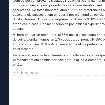
Com es pot comprovar, els viatges i les emigracions han fet m
introduir cuines en principi exòtiques i ara considerablement
acceptades. De totes maneres, amb el 27% de preferències pe
casolana els suïssos anem en quarta posició mundial, per dar
d’Itàlia, Turquia i l’India que sorprenen amb un 92%, 82% i 8
tirada cap a casa. Realment semblen poc amics d’experimenta
sabors.
A l’hora de triar un restaurant, el 33% dels suïssos dona priorit
de cuina oferida i només un 17% decideix pel preu, UN 65% p
sortir a sopar i un 34 % a dinar, mentre que el dia preferit per 
és el dissabte.
Vist i rumiat, no som tan diferents els uns dels altres, cosa qu
personalment em sembla perfecte perquè ajuda a entendre i 
entès.
No hi ha resposta