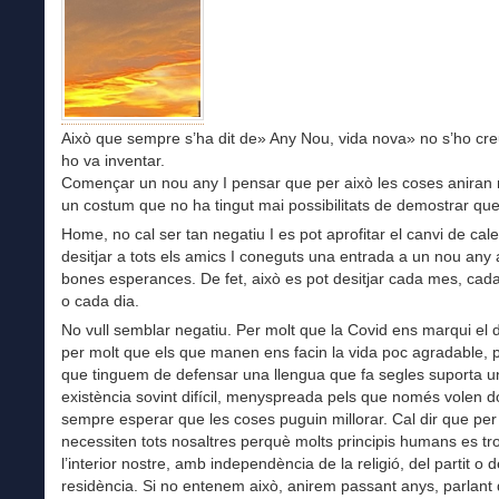
Això que sempre s’ha dit de» Any Nou, vida nova» no s’ho cre
ho va inventar.
Començar un nou any I pensar que per això les coses aniran m
un costum que no ha tingut mai possibilitats de demostrar que
Home, no cal ser tan negatiu I es pot aprofitar el canvi de cal
desitjar a tots els amics I coneguts una entrada a un nou any
bones esperances. De fet, això es pot desitjar cada mes, ca
o cada dia.
No vull semblar negatiu. Per molt que la Covid ens marqui el d
per molt que els que manen ens facin la vida poc agradable, 
que tinguem de defensar una llengua que fa segles suporta u
existència sovint difícil, menyspreada pels que només volen d
sempre esperar que les coses puguin millorar. Cal dir que per 
necessiten tots nosaltres perquè molts principis humans es t
l’interior nostre, amb independència de la religió, del partit o d
residència. Si no entenem això, anirem passant anys, parlant