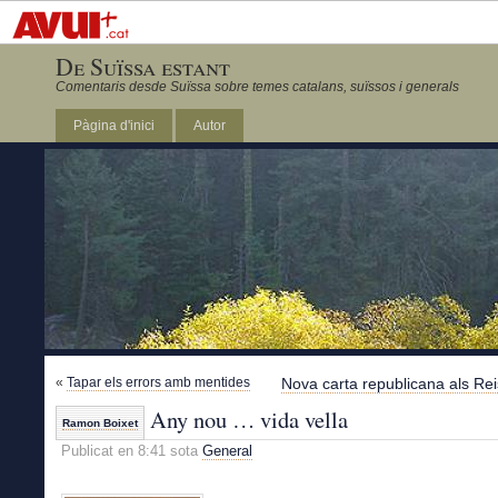
De Suïssa estant
Comentaris desde Suïssa sobre temes catalans, suïssos i generals
Pàgina d'inici
Autor
«
Tapar els errors amb mentides
Nova carta republicana als Rei
Any nou … vida vella
Ramon Boixet
Publicat en 8:41 sota
General