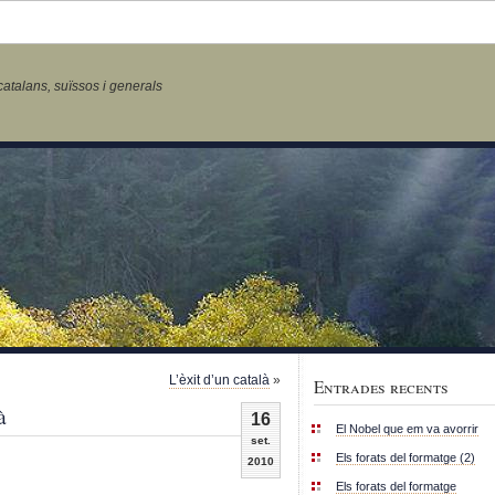
talans, suïssos i generals
L’èxit d’un català
»
Entrades recents
à
16
El Nobel que em va avorrir
set.
Els forats del formatge (2)
2010
Els forats del formatge