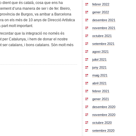
ito dient que és català, cosa que ens ha
febrer 2022
ixement d’una manera de ser i de fer. Bieiro,
gener 2022
província de Burgos, va arribar a Barcelona
era on els més de 10 anys de Direcció Artística
desembre 2021
part molt important.
novembre 2021
recordar que la integració no només és
octubre 2021
nt per Catalunya, i hem de donar el nostre
setembre 2021
t ser catalans, i bons catalans. Són molt més
agost 2021
juliol 2021
juny 2021
maig 2021
abril 2021
febrer 2021
gener 2021
desembre 2020
novembre 2020
octubre 2020
setembre 2020