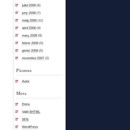
juliol 2008
(6)
juny 2008
(7)
maig 2008
(11)
abril 2008
(4)
març 2008
(8)
febrer 2008
(5)
gener 2008
(5)
novembre 2007
(2)
Pàgines
Autor
Meta
Entra
Valid
XHTML
XFN
WordPress