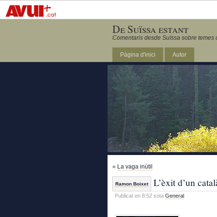
De Suïssa estant
Comentaris desde Suïssa sobre temes ca
Pàgina d'inici
Autor
«
La vaga inútil
L’èxit d’un catal
Ramon Boixet
Publicat en 8:52 sota
General