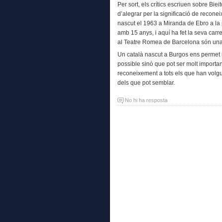
Per sort, els crítics escriuen sobre Bie
d’alegrar per la significació de recone
nascut el 1963 a Miranda de Ebro a la 
amb 15 anys, i aquí ha fet la seva carr
al Teatre Romea de Barcelona són una 
Un català nascut a Burgos ens permet 
possible sinó que pot ser molt importa
reconeixement a tots els que han volgu
dels que pot semblar.
No hi ha resposta