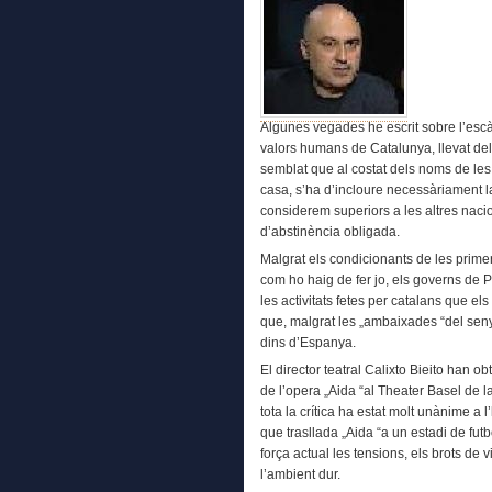
Algunes vegades he escrit sobre l’esc
valors humans de Catalunya, llevat del
semblat que al costat dels noms de les
casa, s’ha d’incloure necessàriament l
considerem superiors a les altres naci
d’abstinència obligada.
Malgrat els condicionants de les prime
com ho haig de fer jo, els governs de 
les activitats fetes per catalans que el
que, malgrat les „ambaixades “del sen
dins d’Espanya.
El director teatral Calixto Bieito han o
de l’opera „Aida “al Theater Basel de l
tota la crítica ha estat molt unànime a
que trasllada „Aida “a un estadi de fu
força actual les tensions, els brots de 
l’ambient dur.