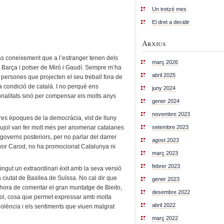
Un tretzé mes
El dret a decidir
Arxius
às coneixement que a l’estranger tenen dels
març 2026
 Barça i potser de Miró i Gaudí. Sempre m’ha
abril 2025
 persones que projecten el seu treball fora de
a condició de català. I no perquè ens
juny 2024
onalitats sinó per compensar els molts anys
gener 2024
novembre 2023
res èpoques de la democràcia, vist de lluny
setembre 2023
Pujol van fer molt més per anomenar catalanes
s governs posteriors, per no parlar del darrer
agost 2023
yor Carod, no ha promocionat Catalunya ni
març 2023
febrer 2023
btingut un extraordinari èxit amb la seva versió
a ciutat de Basilea de Suïssa. No cal dir que
gener 2023
 l’hora de comentar el gran muntatge de Bieito,
desembre 2022
tbol, cosa que permet expressar amb molta
abril 2022
violència i els sentiments que viuen malgrat
març 2022