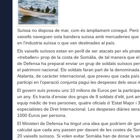
Suïssa no disposa de mar, com és àmpliament conegut. Però
vaixells naveguen sota bandera suïssa amb mercaderies que 
en l’industria suïssa o que van destinades al país.
Els vaixells suïssos estan en perill de ser atacats per els pira
«treballen» prop de la costa de Somàlia, de tal manera que el 
de Defensa ha preparat enviar un grup de soldats suïssos pe
el patrimoni nacional. Els soldats faran part de la denominad
Atalanta, de caràcter internacional, que preveu que cada paí
participi en l’operació conjunta pagui les despeses dels seus
El govern suïs preveu uns 10 milions de Euros per la participa
un any. Es tracta d’enviar dos grups de 8 soldats d’elit, junt 
equip mèdic de tres persones, quatre oficials d ‘Estat Major i 
especialistes de Dret Internacional. Les despeses diàries ser
1000 Euros per persona.
El Ministeri de Defensa ha tingut una idea que podríem dir ge
calculat que cada any passen per davant de les costes de So
20 vaixells suïssos. Si volen evitar Somàlia han de donar la vo