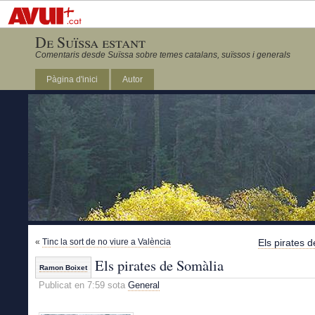
De Suïssa estant
Comentaris desde Suïssa sobre temes catalans, suïssos i generals
Pàgina d'inici
Autor
«
Tinc la sort de no viure a València
Els pirates 
Els pirates de Somàlia
Ramon Boixet
Publicat en 7:59 sota
General