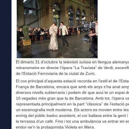
El dimarts 31 d’octubre la televisió suïssa en llengua alemany
retransmetre en directe l’òpera “La Traviata” de Verdi, escenif
de l’Estació Ferroviaria de la ciutat de Zuric.
El cos principal d’aquesta estació recorda en l’estil el de l’Est
França de Barcelona, encara que amb els anys s’ha anat amp
diversos nivells subterranis i podem dir que avui te un espai 
10 vegades més gran que la de Barcelona. Amb tot, l’òpera va
representada principalment en la part “clàssica” de l’estació 
un escenografia molt moderna. Els actors es movien entre le
enmig del públic badoc assistent, el cor ballava entre la gent i
la terrassa d’un cafè. Fins i tot una ambulància va entrar en 
endur-se’n la protagonista Violeta en llitera.