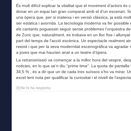
És molt difícil explicar la vitalitat que el moviment d’actors és
donar en un espai tan gran comparat amb el d’un escenari. S
una òpera que, per si mateixa i en versió clàssica, ja està molt
ser estàtica i avorrida. La tecnologia moderna va fer possible 
els cantants poguessin seguir sense problemes l’orquestra de
de Zuric que, naturalment, es trobava en un lloc fixe i allunyat
part del temps de l’acció escènica. Un espectacle realment atre
reeixit i que per la seva modernitat escenogràfica va agradar
a joves que mai haurien anat a un teatre d’òpera.
La retransmissió va començar a la millor hora del vespre, des
noticies, en lo que se’n diu “prime time”. La quota de pantalla 
34,5 % , és a dir que un de cada tres suïssos s’ho va mirar. U
excel·lent nota per qualificar la curiositat i el nivell de l’espect
No hi ha resposta