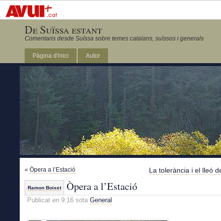
De Suïssa estant
Comentaris desde Suïssa sobre temes catalans, suïssos i generals
Pàgina d'inici
Autor
«
Òpera a l’Estació
La tolerància i el lleó 
Òpera a l’Estació
Ramon Boixet
Publicat en 9:16 sota
General