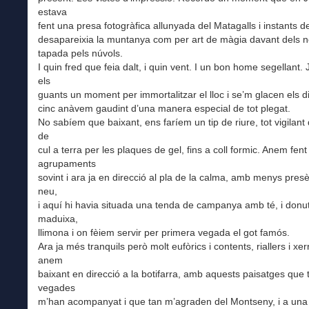
estava
fent una presa fotogràfica allunyada del Matagalls i instants 
desapareixia la muntanya com per art de màgia davant dels no
tapada pels núvols.
I quin fred que feia dalt, i quin vent. I un bon home segellant.
els
guants un moment per immortalitzar el lloc i se’m glacen els di
cinc anàvem gaudint d’una manera especial de tot plegat.
No sabíem que baixant, ens faríem un tip de riure, tot vigilant
de
cul a terra per les plaques de gel, fins a coll formic. Anem fent
agrupaments
sovint i ara ja en direcció al pla de la calma, amb menys pres
neu,
i aquí hi havia situada una tenda de campanya amb té, i donu
maduixa,
llimona i on fèiem servir per primera vegada el got famós.
Ara ja més tranquils però molt eufòrics i contents, riallers i xer
anem
baixant en direcció a la botifarra, amb aquests paisatges que 
vegades
m’han acompanyat i que tan m’agraden del Montseny, i a una