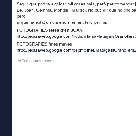
Segur que podria explicar mil coses més, però per començar j
Bé, Joan, Gemma, Montse i Marisol. No puc dir que no tinc pa
però
si que ha estat un dia enormement feliç per mi.
FOTOGRAFIES fetes d’en JOAN
http://picasaweb.google.com/jrodamilans/MatagallsGranol
FOTOGRAFIES fetes meves
http://picasaweb.google.com/pepmoliner/MatagallsGranoller
Comentaris tancats
a
Matagalls-
Granollers,
amb
amics