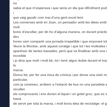
no
sabia el que m’esperava i que seria un dia que difícilment podr
i
que vaig gaudir com mai d’una gent excel·lent.
Les converses amb en Joan, un pensador amb les idees endr
molt
bonic d’escoltar, per dir-ho d’alguna manera, on durant pràct
deu
hores vam compartir una jornada irrepetible i que enyoraré tot
Veure la Montse, amb aquest coratge i que tot i les molèsties 
aparèixer de tantes baixades, però que va finalitzar amb una 
increïble
i jo diria que molt i molt bé, tot i tenir algun dubte durant el tr
la
marxa.
Doncs bé; per fer una mica de crònica i per donar una visió m
particular,
com ja coneixeu; arribem a l’estació de bus on una paradeta 
recullen
els comprovants i ens donen el tiquet i un gotet groc, que es 
havia
de servir per tota la marxa, i molt bona idea de reciclatge: el g