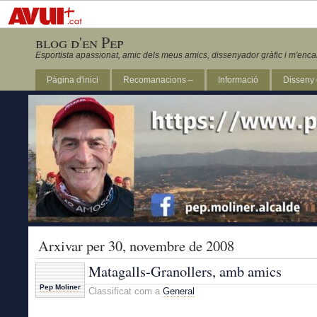
blog d'en Pep
Esportista apassionat, amic dels meus amics, dissenyador gràfic i m'enca
Pàgina d'inici
Recomanacions –
Informació
Disseny 
Revista Marathon 295
Arxivar per 30, novembre de 2008
Matagalls-Granollers, amb amics
Pep Moliner
Classificat com a
General