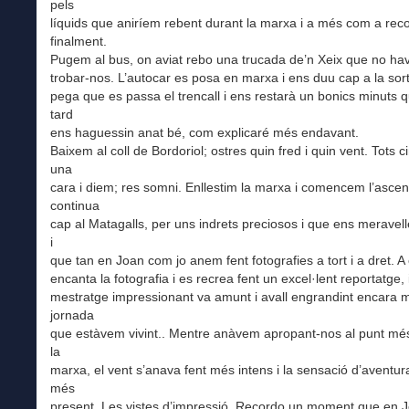
pels
líquids que aniríem rebent durant la marxa i a més com a rec
finalment.
Pugem al bus, on aviat rebo una trucada de’n Xeix que no ha
trobar-nos. L’autocar es posa en marxa i ens duu cap a la sor
pega que es passa el trencall i ens restarà un bonics minuts
tard
ens haguessin anat bé, com explicaré més endavant.
Baixem al coll de Bordoriol; ostres quin fred i quin vent. Tots c
una
cara i diem; res somni. Enllestim la marxa i comencem l’ascen
continua
cap al Matagalls, per uns indrets preciosos i que ens meravelle
i
que tan en Joan com jo anem fent fotografies a tort i a dret. A 
encanta la fotografia i es recrea fent un excel·lent reportatge,
mestratge impressionant va amunt i avall engrandint encara 
jornada
que estàvem vivint.. Mentre anàvem apropant-nos al punt més
la
marxa, el vent s’anava fent més intens i la sensació d’aventur
més
present. Les vistes d’impressió. Recordo un moment que en 