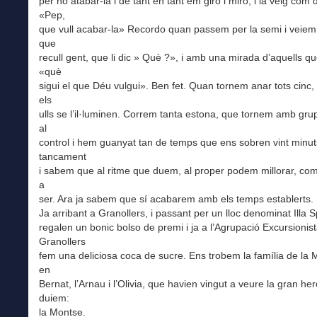
per no atabar-la i de tant en tant em giro i miro, i la veig com
«Pep,
que vull acabar-la» Recordo quan passem per la semi i veiem
que
recull gent, que li dic » Què ?», i amb una mirada d’aquells q
«què
sigui el que Déu vulgui». Ben fet. Quan tornem anar tots cinc,
els
ulls se l’il·luminen. Correm tanta estona, que tornem amb gru
al
control i hem guanyat tan de temps que ens sobren vint minut
tancament
i sabem que al ritme que duem, al proper podem millorar, com
a
ser. Ara ja sabem que sí acabarem amb els temps establerts.
Ja arribant a Granollers, i passant per un lloc denominat Illa S
regalen un bonic bolso de premi i ja a l’Agrupació Excursionis
Granollers
fem una deliciosa coca de sucre. Ens trobem la família de la 
en
Bernat, l’Arnau i l’Olivia, que havien vingut a veure la gran he
duiem:
la Montse.