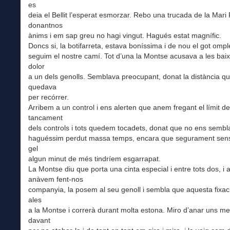
es
deia el Bellit l’esperat esmorzar. Rebo una trucada de la Mari
donantnos
ànims i em sap greu no hagi vingut. Hagués estat magnífic.
Doncs si, la botifarreta, estava boníssima i de nou el got omple
seguim el nostre camí. Tot d’una la Montse acusava a les ba
dolor
a un dels genolls. Semblava preocupant, donat la distància q
quedava
per recórrer.
Arribem a un control i ens alerten que anem fregant el límit de
tancament
dels controls i tots quedem tocadets, donat que no ens semb
haguéssim perdut massa temps, encara que segurament sens
gel
algun minut de més tindríem esgarrapat.
La Montse diu que porta una cinta especial i entre tots dos, i 
anàvem fent-nos
companyia, la posem al seu genoll i sembla que aquesta fixa
ales
a la Montse i correrà durant molta estona. Miro d’anar uns me
davant