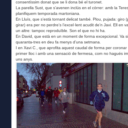
consentíssim donat que se li dona bé el turonet.
La parella Sust, que s’avenen inclús en el córrer: amb la Tere
planifiquem temporada martoniana.
En Lluís, que s’està tornant delicat també. Plou, pujada: giro 
girar) era per no perdre’s l’excel·lent acudit de’n Javi. Ell en v
un altre: tampoc reproduïble. Son el que no hi ha.
En David, que està en un moment de forma excepcional. Va s
quaranta-tres en deu fa menys d’una setmana.
I en Xavi C., que aprofita aquest caudal de forma per coronar 
primer lloc i amb una sensació de fermesa, com no hagués im
uns anys.