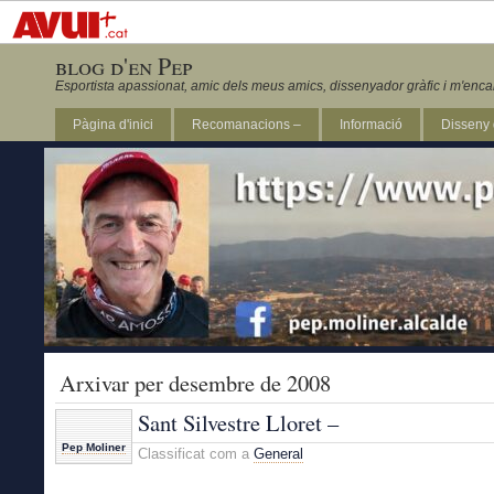
blog d'en Pep
Esportista apassionat, amic dels meus amics, dissenyador gràfic i m'enca
Pàgina d'inici
Recomanacions –
Informació
Disseny 
Revista Marathon 295
Arxivar per desembre de 2008
Sant Silvestre Lloret –
Pep Moliner
Classificat com a
General