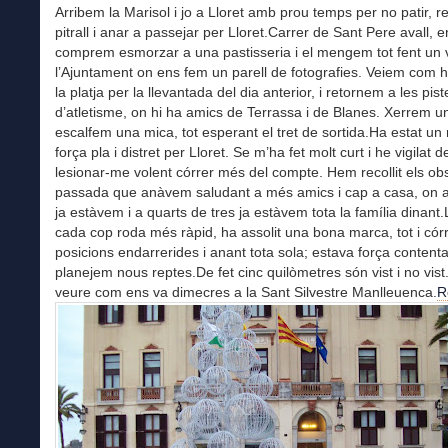
Arribem la Marisol i jo a Lloret amb prou temps per no patir, rec
pitrall i anar a passejar per Lloret.Carrer de Sant Pere avall, e
comprem esmorzar a una pastisseria i el mengem tot fent un v
l’Ajuntament on ens fem un parell de fotografies. Veiem com 
la platja per la llevantada del dia anterior, i retornem a les pist
d’atletisme, on hi ha amics de Terrassa i de Blanes. Xerrem un 
escalfem una mica, tot esperant el tret de sortida.Ha estat un
força pla i distret per Lloret. Se m’ha fet molt curt i he vigilat d
lesionar-me volent córrer més del compte. Hem recollit els ob
passada que anàvem saludant a més amics i cap a casa, on a
ja estàvem i a quarts de tres ja estàvem tota la família dinant
cada cop roda més ràpid, ha assolit una bona marca, tot i cór
posicions endarrerides i anant tota sola; estava força contenta 
planejem nous reptes.De fet cinc quilòmetres són vist i no vist
veure com ens va dimecres a la Sant Silvestre Manlleuenca.
R