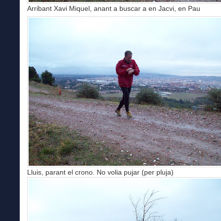
Arribant Xavi Miquel, anant a buscar a en Jacvi, en Pau
Lluis, parant el crono. No volia pujar (per pluja)