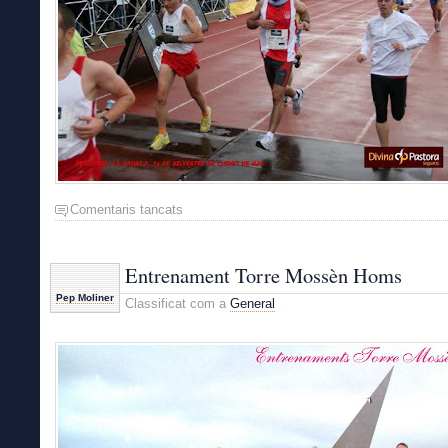
Comentaris tancats
a
Sant
Silvestre
Lloret
Entrenament Torre Mossèn Homs
–
Pep Moliner
Classificat com a
General