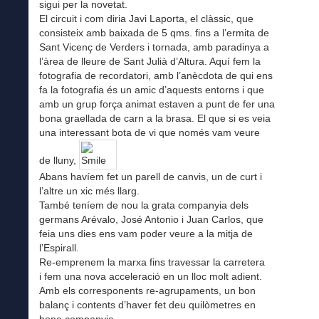
sigui per la novetat.
El circuit i com diria Javi Laporta, el clàssic, que
consisteix amb baixada de 5 qms. fins a l’ermita de
Sant Vicenç de Verders i tornada, amb paradinya a
l’àrea de lleure de Sant Julià d’Altura. Aquí fem la
fotografia de recordatori, amb l’anècdota de qui ens
fa la fotografia és un amic d’aquests entorns i que
amb un grup força animat estaven a punt de fer una
bona graellada de carn a la brasa. El que si es veia
una interessant bota de vi que només vam veure
de lluny,
Abans havíem fet un parell de canvis, un de curt i
l’altre un xic més llarg.
També teníem de nou la grata companyia dels
germans Arévalo, José Antonio i Juan Carlos, que
feia uns dies ens vam poder veure a la mitja de
l’Espirall.
Re-emprenem la marxa fins travessar la carretera
i fem una nova acceleració en un lloc molt adient.
Amb els corresponents re-agrupaments, un bon
balanç i contents d’haver fet deu quilòmetres en
bona companyia.