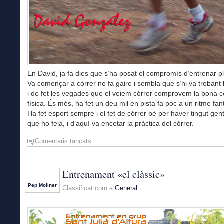
En David, ja fa dies que s’ha posat el compromís d’entrenar p
Va començar a córrer no fa gaire i sembla que s’hi va trobant 
i de fet les vegades que el veiem córrer comprovem la bona c
física. És més, ha fet un deu mil en pista fa poc a un ritme fant
Ha fet esport sempre i el fet de córrer bé per haver tingut gen
que ho feia, i d’aquí va encetar la pràctica del córrer.
Comentaris tancats
a
Entrenament
“el
clàssic”
Entrenament «el clàssic»
Pep Moliner
Classificat com a
General