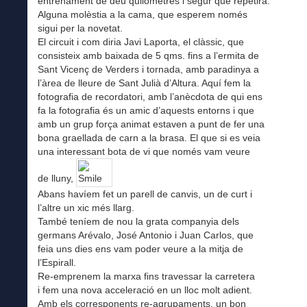
entrenament de deu quilòmetres i segur que repetirà.
Alguna molèstia a la cama, que esperem només
sigui per la novetat.
El circuit i com diria Javi Laporta, el clàssic, que
consisteix amb baixada de 5 qms. fins a l’ermita de
Sant Vicenç de Verders i tornada, amb paradinya a
l’àrea de lleure de Sant Julià d’Altura. Aquí fem la
fotografia de recordatori, amb l’anècdota de qui ens
fa la fotografia és un amic d’aquests entorns i que
amb un grup força animat estaven a punt de fer una
bona graellada de carn a la brasa. El que si es veia
una interessant bota de vi que només vam veure
de lluny,
Abans havíem fet un parell de canvis, un de curt i
l’altre un xic més llarg.
També teníem de nou la grata companyia dels
germans Arévalo, José Antonio i Juan Carlos, que
feia uns dies ens vam poder veure a la mitja de
l’Espirall.
Re-emprenem la marxa fins travessar la carretera
i fem una nova acceleració en un lloc molt adient.
Amb els corresponents re-agrupaments, un bon