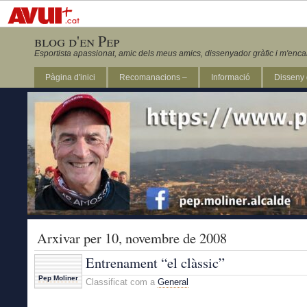
blog d'en Pep
Esportista apassionat, amic dels meus amics, dissenyador gràfic i m'enca
Pàgina d'inici
Recomanacions –
Informació
Disseny 
Revista Marathon 295
Arxivar per 10, novembre de 2008
Entrenament “el clàssic”
Pep Moliner
Classificat com a
General