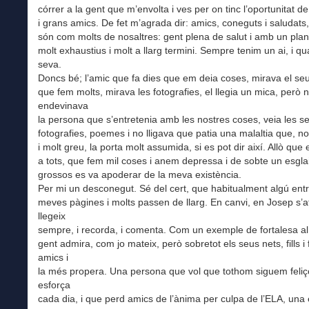
córrer a la gent que m’envolta i ves per on tinc l’oportunitat de
i grans amics. De fet m’agrada dir: amics, coneguts i saludats, 
són com molts de nosaltres: gent plena de salut i amb un plan
molt exhaustius i molt a llarg termini. Sempre tenim un ai, i q
seva.
Doncs bé; l’amic que fa dies que em deia coses, mirava el seu 
que fem molts, mirava les fotografies, el llegia un mica, però 
endevinava
la persona que s’entretenia amb les nostres coses, veia les s
fotografies, poemes i no lligava que patia una malaltia que, n
i molt greu, la porta molt assumida, si es pot dir així. Allò que
a tots, que fem mil coses i anem depressa i de sobte un esgla
grossos es va apoderar de la meva existència.
Per mi un desconegut. Sé del cert, que habitualment algú entr
meves pàgines i molts passen de llarg. En canvi, en Josep s’at
llegeix
sempre, i recorda, i comenta. Com un exemple de fortalesa a
gent admira, com jo mateix, però sobretot els seus nets, fills i 
amics i
la més propera. Una persona que vol que tothom siguem feliços
esforça
cada dia, i que perd amics de l’ànima per culpa de l’ELA, una