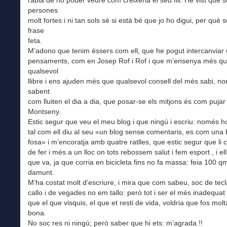
ràbia de no poder veure com creixeria el seu fill. He vist que 
persones
molt fortes i ni tan sols sé si està bé que jo ho digui, per què 
frase
feta.
M’adono que tenim éssers com ell, que he pogut intercanviar
pensaments, com en Josep Rof i Rof i que m’ensenya més q
qualsevol
llibre i ens ajuden més que qualsevol consell del més sabi, n
sabent
com lluiten el dia a dia, que posar-se els mitjons és com pujar 
Montseny.
Estic segur que veu el meu blog i que ningú i escriu: només ho f
tal com ell diu al seu «un blog sense comentaris, es com un
fosa» i m’encoratja amb quatre ratlles, que estic segur que li 
de fer i més a un lloc on tots rebossem salut i fem esport , i el
que va, ja que corria en bicicleta fins no fa massa: feia 100 qm
damunt.
M’ha costat molt d’escriure, i mira que com sabeu, soc de tecla
callo i de vegades no em tallo: però tot i ser el més inadequat 
que el que visquis, el que et resti de vida, voldria que fos molta
bona.
No soc res ni ningú; però saber que hi ets: m’agrada !!