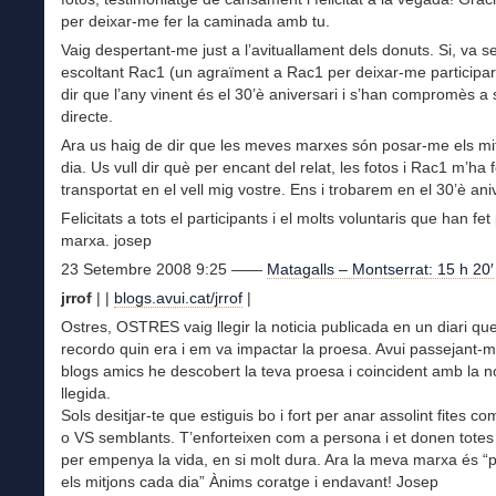
per deixar-me fer la caminada amb tu.
Vaig despertant-me just a l’avituallament dels donuts. Si, va s
escoltant Rac1 (un agraïment a Rac1 per deixar-me participar
dir que l’any vinent és el 30’è aniversari i s’han compromès a 
directe.
Ara us haig de dir que les meves marxes són posar-me els mi
dia. Us vull dir què per encant del relat, les fotos i Rac1 m’ha f
transportat en el vell mig vostre. Ens i trobarem en el 30’è ani
Felicitats a tots el participants i el molts voluntaris que han fet
marxa. josep
23 Setembre 2008 9:25 ——
Matagalls – Montserrat: 15 h 20′
jrrof
| |
blogs.avui.cat/jrrof
|
Ostres, OSTRES vaig llegir la noticia publicada en un diari qu
recordo quin era i em va impactar la proesa. Avui passejant-m’
blogs amics he descobert la teva proesa i coincident amb la no
llegida.
Sols desitjar-te que estiguis bo i fort per anar assolint fites c
o VS semblants. T’enforteixen com a persona i et donen totes 
per empenya la vida, en si molt dura. Ara la meva marxa és 
els mitjons cada dia” Ànims coratge i endavant! Josep