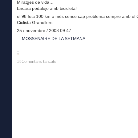
Miratges de vida…
Encara pedalejo amb bicicleta!
el 98 feia 100 km o més sense cap problema sempre amb el 
Ciclista Granollers
25 / novembre / 2008 09:47
MOSSENAIRE DE LA SETMANA
Comentaris tancats
a
Josep
Rof,
saber
que
hi
ets…