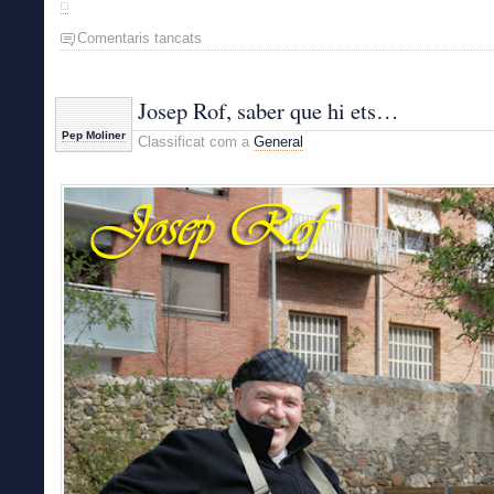
Comentaris tancats
a
Josep
Rof,
saber
Josep Rof, saber que hi ets…
que
Pep Moliner
Classificat com a
General
hi
ets…