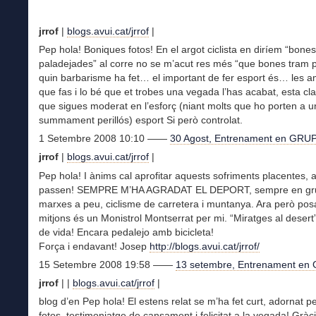
jrrof
|
blogs.avui.cat/jrrof
|
Pep hola! Boniques fotos! En el argot ciclista en diríem “bones
paladejades” al corre no se m’acut res més “que bones tram 
quin barbarisme ha fet… el important de fer esport és… les a
que fas i lo bé que et trobes una vegada l’has acabat, esta cl
que sigues moderat en l’esforç (niant molts que ho porten a un
summament perillós) esport Si però controlat.
1 Setembre 2008 10:10 ——
30 Agost, Entrenament en GRU
jrrof
|
blogs.avui.cat/jrrof
|
Pep hola! I ànims cal aprofitar aquests sofriments placentes, 
passen! SEMPRE M’HA AGRADAT EL DEPORT, sempre en g
marxes a peu, ciclisme de carretera i muntanya. Ara però pos
mitjons és un Monistrol Montserrat per mi. “Miratges al desert
de vida! Encara pedalejo amb bicicleta!
Força i endavant! Josep
http://blogs.avui.cat/jrrof/
15 Setembre 2008 19:58 ——
13 setembre, Entrenament en
jrrof
|
|
blogs.avui.cat/jrrof
|
blog d’en Pep hola! El estens relat se m’ha fet curt, adornat p
fotos, testimoniatge de cansament i felicitat a la vegada! Gràc