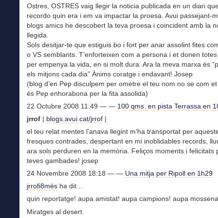
Ostres, OSTRES vaig llegir la noticia publicada en un diari qu
recordo quin era i em va impactar la proesa. Avui passejant-m’
blogs amics he descobert la teva proesa i coincident amb la no
llegida.
Sols desitjar-te que estiguis bo i fort per anar assolint fites c
o VS semblants. T’enforteixen com a persona i et donen totes 
per empenya la vida, en si molt dura. Ara la meva marxa és 
els mitjons cada dia” Ànims coratge i endavant! Josep
(blog d’en Pep disculpem per ometre el teu nom no se com et 
és Pep enhorabona per la fita assolida)
22 Octubre 2008 11:49 — —
100 qms. en pista Terrassa en 1
jrrof
|
blogs.avui.cat/jrrof
|
el teu relat mentes l’anava llegint m’ha transportat per aquest
fresques contrades, despertant en mi inoblidables records, ll
ara sols perduren en la memòria. Feliços moments i felicitats 
teves gambades! josep
24 Novembre 2008 18:18 — —
Una mitja per Ripoll en 1h29
jrrofi8més
ha dit…
quin reportatge! aupa amistat! aupa campions! aupa mossena
Miratges al desert.