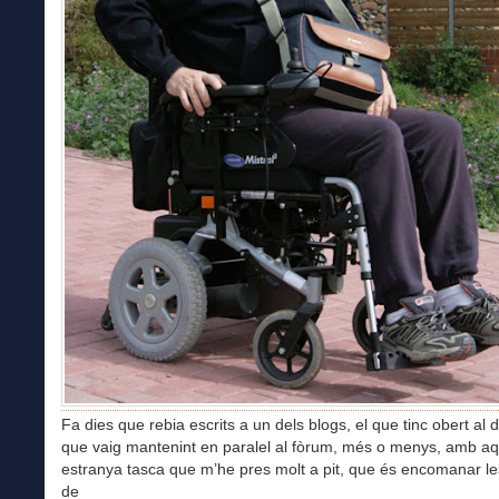
Fa dies que rebia escrits a un dels blogs, el que tinc obert al di
que vaig mantenint en paralel al fòrum, més o menys, amb a
estranya tasca que m’he pres molt a pit, que és encomanar l
de