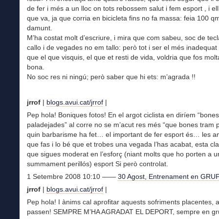
de fer i més a un lloc on tots rebossem salut i fem esport , i el
que va, ja que corria en bicicleta fins no fa massa: feia 100 qm
damunt.
M’ha costat molt d’escriure, i mira que com sabeu, soc de tecla
callo i de vegades no em tallo: però tot i ser el més inadequat 
que el que visquis, el que et resti de vida, voldria que fos molta
bona.
No soc res ni ningú; però saber que hi ets: m’agrada !!
jrrof
|
blogs.avui.cat/jrrof
|
Pep hola! Boniques fotos! En el argot ciclista en diríem “bones
paladejades” al corre no se m’acut res més “que bones tram 
quin barbarisme ha fet… el important de fer esport és… les a
que fas i lo bé que et trobes una vegada l’has acabat, esta cl
que sigues moderat en l’esforç (niant molts que ho porten a un
summament perillós) esport Si però controlat.
1 Setembre 2008 10:10 ——
30 Agost, Entrenament en GRU
jrrof
|
blogs.avui.cat/jrrof
|
Pep hola! I ànims cal aprofitar aquests sofriments placentes, 
passen! SEMPRE M’HA AGRADAT EL DEPORT, sempre en g