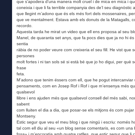
que s’apodera d’una manera molt cruel i de mica en mica i qu
coneixia i que li fa terrible companyia des de’l seu diagnòstic a
que llegint m’adono que és els més fort dels mossenaires, pe
que ve mentalment. Estava amb els donuts de la Matagalls, 
recordo.
Aquesta tarda he mirat un video que ell ens proposa al seu bl
Manel, de quaranta set anys, que fa pocs dies que ja no hi és
sentia
ràbia de no poder veure com creixeria el seu fill. He vist que 
persones
molt fortes i ni tan sols sé si està bé que jo ho digui, per què 
frase
feta.
M’adono que tenim éssers com ell, que he pogut intercanviar
pensaments, com en Josep Rof i Rof i que m’ensenya més q
qualsevol
llibre i ens ajuden més que qualsevol consell del més sabi, n
sabent
com lluiten el dia a dia, que posar-se els mitjons és com pujar 
Montseny.
Estic segur que veu el meu blog i que ningú i escriu: només ho f
tal com ell diu al seu «un blog sense comentaris, es com un
fosa» i m’encoratja amb quatre ratlles, que estic segur que li 