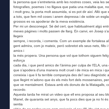
la persona que s’entretenia amb les nostres coses, veia les s
fotografies, poemes i no lligava que patia una malaltia que, n
i molt greu, la porta molt assumida, si es pot dir així. Allò que
a tots, que fem mil coses i anem depressa i de sobte un esgla
grossos es va apoderar de la meva existència.
Per mi un desconegut. Sé del cert, que habitualment algú entr
meves pàgines i molts passen de llarg. En canvi, en Josep s’at
llegeix
sempre, i recorda, i comenta. Com un exemple de fortalesa a
gent admira, com jo mateix, però sobretot els seus nets, fills i 
amics i
la més propera. Una persona que vol que tothom siguem feliços
esforça
cada dia, i que perd amics de l’ànima per culpa de l’ELA, una
que s’apodera d’una manera molt cruel i de mica en mica i qu
coneixia i que li fa terrible companyia des de’l seu diagnòstic a
que llegint m’adono que és els més fort dels mossenaires, pe
que ve mentalment. Estava amb els donuts de la Matagalls, 
recordo.
Aquesta tarda he mirat un video que ell ens proposa al seu bl
Manel, de quaranta set anys, que fa pocs dies que ja no hi és
sentia