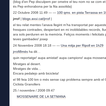
(blog d’en Pep disculpem per ometre el teu nom no se com et 
és Pep enhorabona per la fita assolida)
22 Octubre 2008 11:49 — —
100 qms. en pista Terrassa en 1
jrrof
|
blogs.avui.cat/jrrof
|
el teu relat mentes l’anava llegint m’ha transportat per aquest
fresques contrades, despertant en mi inoblidables records, ll
ara sols perduren en la memòria. Feliços moments i felicitats 
teves gambades! josep
24 Novembre 2008 18:18 — —
Una mitja per Ripoll en 1h29
jrrofi8més
ha dit…
quin reportatge! aupa amistat! aupa campions! aupa mossena
Miratges al desert.
Miratges de vida…
Encara pedalejo amb bicicleta!
el 98 feia 100 km o més sense cap problema sempre amb el 
Ciclista Granollers
25 / novembre / 2008 09:47
MOSSENAIRE DE LA SETMANA