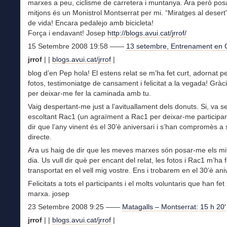
marxes a peu, ciclisme de carretera i muntanya. Ara però pos
mitjons és un Monistrol Montserrat per mi. “Miratges al desert
de vida! Encara pedalejo amb bicicleta!
Força i endavant! Josep
http://blogs.avui.cat/jrrof/
15 Setembre 2008 19:58 ——
13 setembre, Entrenament en
jrrof
|
|
blogs.avui.cat/jrrof
|
blog d’en Pep hola! El estens relat se m’ha fet curt, adornat p
fotos, testimoniatge de cansament i felicitat a la vegada! Gràc
per deixar-me fer la caminada amb tu.
Vaig despertant-me just a l’avituallament dels donuts. Si, va s
escoltant Rac1 (un agraïment a Rac1 per deixar-me participar
dir que l’any vinent és el 30’è aniversari i s’han compromès a 
directe.
Ara us haig de dir que les meves marxes són posar-me els mi
dia. Us vull dir què per encant del relat, les fotos i Rac1 m’ha f
transportat en el vell mig vostre. Ens i trobarem en el 30’è ani
Felicitats a tots el participants i el molts voluntaris que han fet
marxa. josep
23 Setembre 2008 9:25 ——
Matagalls – Montserrat: 15 h 20′
jrrof
| |
blogs.avui.cat/jrrof
|