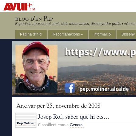
blog d'en Pep
Esportista apassionat, amic dels meus amics, dissenyador gràfic i m'enca
Pàgina d'inici
Recomanacions –
Informació
Disseny 
Revista Marathon 295
Arxivar per 25, novembre de 2008
Josep Rof, saber que hi ets…
Pep Moliner
Classificat com a
General