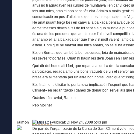
anys no li agradaven les curses de muntanya i en canvi crec q
tots una mica, amb el bon sentit és clar. Admiro a molta gent: e
comunicació en pos d’atletisme que nosaltres practiquem. Vaj
He anat pujant força bé i en canvi a la baixada pensava que 
admet masses ritmes alts i de fet sentia algun muscle a punt d
és una de les persones que admiro per l’alt nivell competitiu i
anar amb ell a la baixada per què l’he vist molt valent i amb g
estela. Com que he marxat una mica abans, no se si ha assolit un
Bé, en Bernat, que també fa bones curses, feia de mainadera del
les seves fotografies. Quan hi hagin les de’n Joan i en Fran l
Què dir del home alt i fort, que repartia a tort i a dret la cansala
participació, regada amb uns bons traguets de vi i el senyor a
brasa era alimentada per un altre bon home i crec que tot l’en
Bé; finalment felicitar-te per la teva implicació i l’esperit qu
Climent» en organització i ganes de donar bon servei als que 
Gràcies i fins aviat, Ramon
Pep Moliner
raimon
Publicat: Dl Nov 24, 2008 5:43 pm
De part de l’organització de la Cursa de Sant Climent volem do