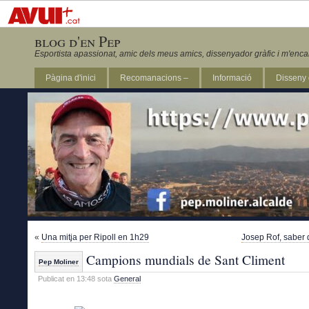
blog d'en Pep
Esportista apassionat, amic dels meus amics, dissenyador gràfic i m'enca
Pàgina d'inici
Recomanacions –
Informació
Disseny 
Revista Marathon 295
«
Una mitja per Ripoll en 1h29
Josep Rof, saber 
Campions mundials de Sant Climent
Pep Moliner
Publicat en 13:48 sota
General