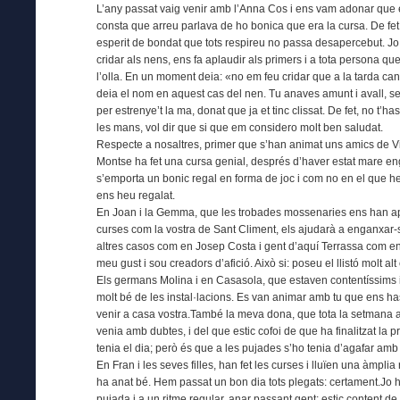
L’any passat vaig venir amb l’Anna Cos i ens vam adonar que 
consta que arreu parlava de ho bonica que era la cursa. De fet
esperit de bondat que tots respireu no passa desapercebut. Jo 
cridar als nens, ens fa aplaudir als primers i a tota persona que c
l’olla. En un moment deia: «no em feu cridar que a la tarda c
deia el nom en aquest cas del nen. Tu anaves amunt i avall, ser
per estrenye’t la ma, donat que ja et tinc clissat. De fet, no t
les mans, vol dir que si que em considero molt ben saludat.
Respecte a nosaltres, primer que s’han animat uns amics de Vila
Montse ha fet una cursa genial, després d’haver estat mare eng
s’emporta un bonic regal en forma de joc i com no en el que hem 
ens heu regalat.
En Joan i la Gemma, que les trobades mossenaries ens han aprop
curses com la vostra de Sant Climent, els ajudarà a enganxar-s
altres casos com en Josep Costa i gent d’aquí Terrassa com en 
meu gust i sou creadors d’afició. Això si: poseu el llistó molt alt
Els germans Molina i en Casasola, que estaven contentíssims i 
molt bé de les instal·lacions. Es van animar amb tu que ens ha
venir a casa vostra.També la meva dona, que tota la setmana a
venia amb dubtes, i del que estic cofoi de que ha finalitzat la 
tenia el dia; però és que a les pujades s’ho tenia d’agafar amb t
En Fran i les seves filles, han fet les curses i lluïen una àmpli
ha anat bé. Hem passat un bon dia tots plegats: certament.Jo 
pujada i a un ritme regular, anar passant gent; estic content 