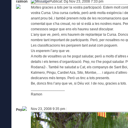
raimon
Publicat: Dg Nov 23, 2008 7:33 pm
Moltes gracies a tots per la vostra participació. Estem molt co
vostra Cursa. Una cursa curteta, però amb molta exigéncia i de
anant prou bé, i també prenem nota de les recomanacions que e
comentat que s’ha creuat, no sé si està a les nostres mans. Per
comesssos segur que ens els haureu savut disculpar.
L’any que ve, però, ens haurem de replantejar la Cursa. Doncs p
nombre tant important de participants. Però, per nosaltres no 
Les classificacions les penjarem tant aviat com poguem.
Us esperem l’any que ve.
A molts de vosaltres us he pogut saludar, però a molts d’altres
detalls i els temes d’organització. Pep, no t’he pogut saludar.
Rodana2-. També he saludat a Cat, els companys de Sant Boi, T
Kalimero, Pingu, Cardiel Aza, Sito, Montse,…. i alguns d’altr
dedicarvos més temps. Però us tinc a tots presents.
Be, doncs fins l’any que ve, si Déu vol. I de nou, gracies a tots.
_________________
Ramon
Nov 23, 2008 9:35 pm :
Pep