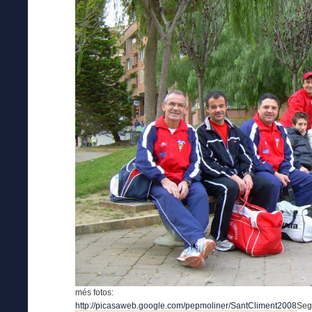
més fotos:
http://picasaweb.google.com/pepmoliner/SantCliment2008
Segu