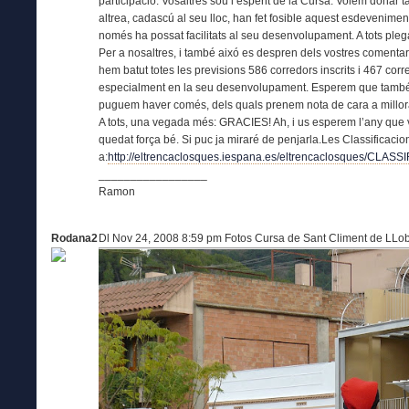
participació. Vosaltres sou l’esperit de la Cursa. Volem donar 
altrea, cadascú al seu lloc, han fet fosible aquest esdevenimen
només ha possat facilitats al seu desenvolupament. A tots plega
Per a nosaltres, i també aixó es despren dels vostres comentari
hem batut totes les previsions 586 corredors inscrits i 467 corre
especialment en la seu desenvolupament. Esperem que també 
puguem haver comés, dels quals prenem nota de cara a millora
A tots, una vegada més: GRACIES! Ah, i us esperem l’any que v
quedat força bé. Si puc ja miraré de penjarla.Les Classificacion
a:
http://eltrencaclosques.iespana.es/eltrencaclosques/
_________________
Ramon
Rodana2
Dl Nov 24, 2008 8:59 pm Fotos Cursa de Sant Climent de LLob