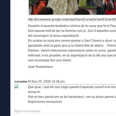
http://picasaweb.google.es/jrodamilans/CursaDeSantCliment
Desprès d’aquesta fantàstica crònica de la cursa que fa el Pe
hem passat molt bé tan la Gemma com jo. Son d’aquelles curses q
del recorregut i la bona organització.
En acabar la cursa ens varem quedar a San Climent a dinar i p
agradable amb la gana que ja la dúiem feta de abans….Precisam
Raimon. Varem intercanviar impressions sobre la cursa, agraint
millorant, si es possible, en la organització de la del any que 
vam acomiadar fins any vinent.
Joan Rodamilans
socanna
Dt Nov 25, 2008 10:38 pm
Que guai, i que bé que hagiu gaudit d’aquesta cursa!!! A mi em v
tornar-hi.
Ahir el meu germà em va fer tractament, i em va donar permís 
tingut bones sensacions
No hi ha resposta