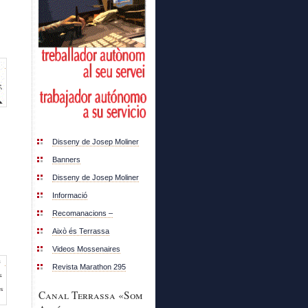
Disseny de Josep Moliner
Banners
Disseny de Josep Moliner
Informació
Recomanacions –
Això és Terrassa
Videos Mossenaires
Revista Marathon 295
Canal Terrassa «Som