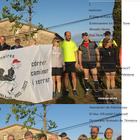
1
traductor
El Pep al Punt Avui
Entrenament en Grup, Torre
Mossèn Homs
Pep Moliner punt cat
mitjaterrassa.cat
cursesweb
Runnedia
terrassadigital.cat
Vols jugar amb mi a escacs?
Federació Catalana d'Atletisme
3cat24
Enciclopèdia Catalana
Catalunya Ràdio
Championchip.cat
Asociación de Internautas
El bloc d'Eudald Carbonell
Diccionario Ilustrado de Términos
Médicos
softcatala
facebook