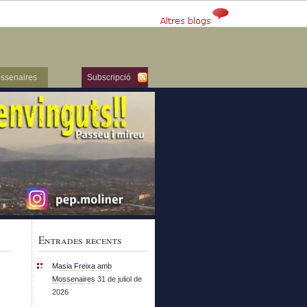
ssenaires
Subscripció
Entrades recents
Masia Freixa amb
Mossenaires
31 de juliol de
2026