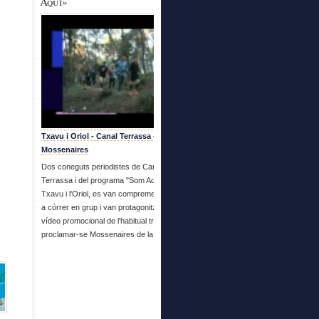
Aquí»
Txavu i Oriol - Canal Terrassa - Es fan
Mossenaires
Dos coneguts periodistes de Canal
Terrassa i del programa "Som Aquí", en
Txavu i l'Oriol, es van compremetre a venir
a córrer en grup i van protagonitzar aquest
vídeo promocional de l'habitual trobada i
proclamar-se Mossenaires de la setmana.