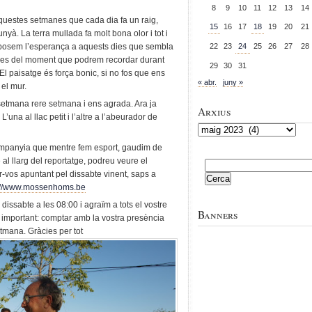
8
9
10
11
12
13
14
questes setmanes que cada dia fa un raig,
15
16
17
18
19
20
21
nyà. La terra mullada fa molt bona olor i tot i
 i posem l’esperança a aquests dies que sembla
22
23
24
25
26
27
28
fies del moment que podrem recordar durant
29
30
31
l paisatge és força bonic, si no fos que ens
« abr.
juny »
 el mur.
etmana rere setmana i ens agrada. Ara ja
Arxius
na al llac petit i l’altre a l’abeurador de
Arxius
mpanyia que mentre fem esport, gaudim de
l llarg del reportatge, podreu veure el
Cerca:
ar-vos apuntant pel dissabte vinent, saps a
://www.mossenhoms.be
 dissabte a les 08:00 i agraïm a tots el vostre
Banners
és important: comptar amb la vostra presència
tmana. Gràcies per tot