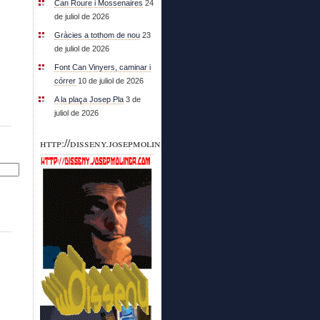
Can Roure i Mossenaires
24
de juliol de 2026
Gràcies a tothom de nou
23
de juliol de 2026
Font Can Vinyers, caminar i
córrer
10 de juliol de 2026
A la plaça Josep Pla
3 de
juliol de 2026
http://disseny.josepmoliner.com