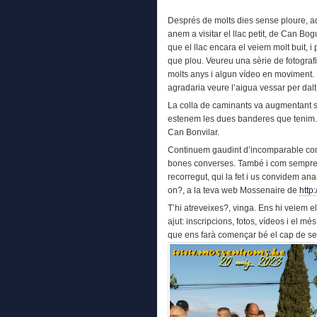
Després de molts dies sense ploure, a
anem a visitar el llac petit, de Can Bogu
que el llac encara el veiem molt buit,
que plou. Veureu una sèrie de fotogra
molts anys i algun vídeo en moviment. E
agradaria veure l’aigua vessar per dalt
La colla de caminants va augmentant s
estenem les dues banderes que tenim. L’u
Can Bonvilar.
Continuem gaudint d’incomparable co
bones converses. També i com sempre a
recorregut, qui la fet i us convidem an
on?, a la teva web Mossenaire de
http
T’hi atreveixes?, vinga. Ens hi veiem el
ajut: inscripcions, fotos, vídeos i el m
que ens farà començar bé el cap de se