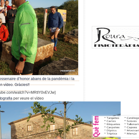
Mossenaire d’honor abans de la pandèmia i la
n vídeo. Gràcies!!
utube.com/watch?v=MRtIY0vEVJw]
tografia
per veure el vídeo