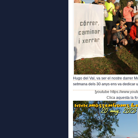
Hugo del Val, va ser el nostre darrer 
setmana dels 30 anys ens va dedicar u
[youtube https://www.yo
Clica
aquesta la fo