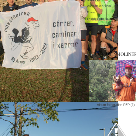
josepmoliner.com
Fotos
enciclopedia.cat
Atletisme.cat
ALBUMS PEP MOLINE
Àlbum fotografies PEP (1)