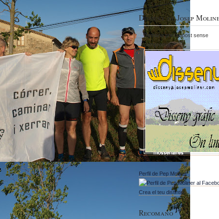
Disseny de Josep Molin
Demana pressupost sense
compromís
Perfil de Pep Moliner
Crea el teu distintiu
Recomano