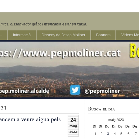
mics, dissenyador gràfic i m'encanta estar en xarxa.
 –
Informació
Disseny de Josep Moliner
Banners
Videos Mo
023
Busca el dia
ncem a veure aigua pels
24
maig 2023
maig
Dl
Dt
Dc
Dj
Dv
Ds
Dg
2023
1
2
3
4
5
6
7