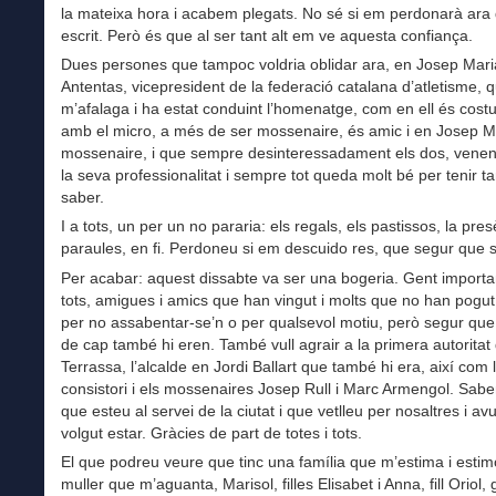
la mateixa hora i acabem plegats. No sé si em perdonarà ara
escrit. Però és que al ser tant alt em ve aquesta confiança.
Dues persones que tampoc voldria oblidar ara, en Josep Mari
Antentas, vicepresident de la federació catalana d’atletisme,
m’afalaga i ha estat conduint l’homenatge, com en ell és costu
amb el micro, a més de ser mossenaire, és amic i en Josep Mi
mossenaire, i que sempre desinteressadament els dos, venen
la seva professionalitat i sempre tot queda molt bé per tenir t
saber.
I a tots, un per un no pararia: els regals, els pastissos, la pres
paraules, en fi. Perdoneu si em descuido res, que segur que s
Per acabar: aquest dissabte va ser una bogeria. Gent importa
tots, amigues i amics que han vingut i molts que no han pogut
per no assabentar-se’n o per qualsevol motiu, però segur que 
de cap també hi eren. També vull agrair a la primera autoritat
Terrassa, l’alcalde en Jordi Ballart que també hi era, així com 
consistori i els mossenaires Josep Rull i Marc Armengol. Sabe
que esteu al servei de la ciutat i que vetlleu per nosaltres i avu
volgut estar. Gràcies de part de totes i tots.
El que podreu veure que tinc una família que m’estima i estim
muller que m’aguanta, Marisol, filles Elisabet i Anna, fill Oriol,