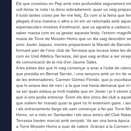
Els que coneixeu en Pep amb més profunditat segurament int
vull donar la nota i la dono sobradament, quan us veig prepa
il·lusió tantes coses per fer-me feliç. És com si la feina que fe
plegats d’una manera o altra a mi em ve retornada amb aque
espectaculars mostres d’estimació, que us agrairia a cadascú
saber massa com es va gestar aquesta festa, l’entorn magnífi
masia de Torre de Mossèn Homs que un dia vaig descobrir a
amic Javier Jaques, mentre preparàvem la Marató de Barcelo
formant part de l’únic club de Terrassa que tocava totes les di
com és Unió Atlètica Terrassa, del que vaig arribar a ser vicep
de comunicació de la mà d’en Jaume Sales.
A les pistes des que hi vaig començar a anar a l’edat de cator
que presidia en Bernat Serrán, i una senyora amb un tro de v
de les entrenadores, Carmen Gómez Florido, que jo escoltav
que hi anava des de nen i a la que mai havia demanat que m’
va ser quan estava ja molt malalta que en Javier i jo li vàre
que si ens podia entrenar. Érem els dos únics del club a aque
que volíem fer marató quan la gent no hi enteníem gaire, i així
i els entrenaments llargs els vam començar a fer per Torre M
Homs, on a més en Santander i els seus amics del Club Natac
Terrassa havien marcat amb senyals. Va ser una bona època
a Torre Mossèn Homs a suar de valent. Gràcies a la Carmen i