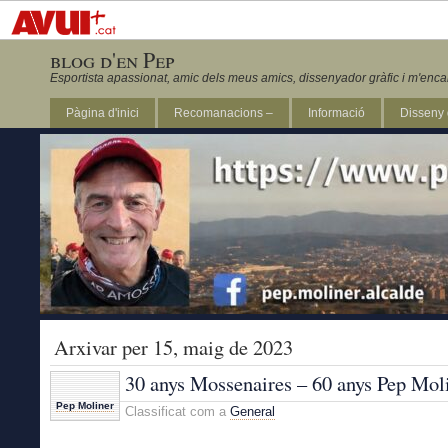
blog d'en Pep
Esportista apassionat, amic dels meus amics, dissenyador gràfic i m'enca
Pàgina d'inici
Recomanacions –
Informació
Disseny 
Revista Marathon 295
Arxivar per 15, maig de 2023
30 anys Mossenaires – 60 anys Pep Mol
Pep Moliner
Classificat com a
General