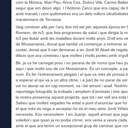
com la Mònica, Mari Pau, Anna Cos, Dolors Vilà, Carme Balles
segur que em deixo algú. I l’Antonio Zarco que era capaç de 
amb marató i cent quilòmetres era un dels millors ultrafodistes
maratonians de Terrassa.
Vaig conèixer allà per l’any dos mil set per aquesta època en 
Romero, de tv3, que feia programes de salut i que dirigia la 
tv3 per lluitar amb les malalties durant molts anys. D’ell ens v
de Mossenaires, donat que també va començar a entrenar al 
costat, donat que li van demanar a en Jordi M.Abad de regala
dibuix que ara coneixeu i que moltes i molts porteu amb orgull
Bé, ja us he carregat prou i no pararia de dir noms que heu p
aquí i que molts sou de cor Mossenaire. És un concepte, a pa
nom. És fer l’entrenament plegats i el que va més de pressa t
a esperar al qui va a un altre ritme, i a part de no parar de xer
vol no aturar-se en cap moment, va i bé amunt i avall. Nodrim
reportatge fotogràfic la trobada i ampliem d’amistats i tots a
la nostra presència aquest projecte, que tot i ser vell ara està 
Sabeu que moltes vegades he estat a punt d’anunciar que ho 
el que més es nega a acceptar-ho és el meu amic Jordi Viñet
necessita. Ens necessitem. I en Juanjo, aquell armari que jug
voleibol i que quan ja no podia córrer, ens venia a veure cada 
amb el que ara tenim un excepcional grup de caminar que 