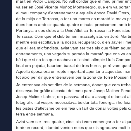
marit en Víctor Campos. No vull oblidar que el meu primer en
va ser en José Vicente Muñoz Montenegro, que em va portar
el meu company d’entrenament a aquella època David Otero, 
de la mitja de Terrassa, a fer una marca en marató la meva p
dues hores amb cinquanta-quatre minuts, precisament amb tr
Pertanyia a dos clubs a la Unió Atletìca Terrassa i a Fondistes
Terrassa. Com que el club teníem massatgista, en Jordi Mart
mentre ens escoltava a la nostra recuperació, d’en Javier i me
que ell era migfondista, aviat vam ser tres els que fèiem aque
entrenaments, una vegada superada la marató que ens va an
bé i que si no fos que acabava a l’estadi olímpic Lluís Company
final era pujada, hauríem baixat de tres hores, però vam qued
Aquella època era un repte important apuntar a aquestes mar
tot això per dir que entrenàvem per la zona de Torre Mossèn
Jo entrenava els set dies de la setmana, donat que com treba
dissenyador gràfic al costat del meu pare Josep Moliner Penalv
Josep Moliner Lahoz, em passava el dia o assegut o tancat al 
fotogràfic i al vespre necessitava buidar tota l’energia i ho fei
les pistes d’atletisme on em feia un fart de donar voltes pels ca
terra entre setmana.
Aviat vam ser tres, quatre, cinc, sis i vam començar a fer algu
tenir un record, i també venien noies que els agradava molt l’