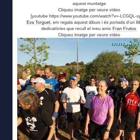
aquest muntatge
Cliqueu imatge per veure vídeo
[youtube https://www.youtube.com/watch?v=-LCGQL-x
Eva Torguet
, em regala aquest dibuix i és portada d’un ll
dedicatòries que recull el meu amic
Fran Frutos
Cliqueu imatge per veure vídeo