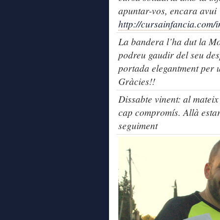
apuntar-vos, encara avui
http://cursainfancia.com/i
La bandera l’ha dut la Mo
podreu gaudir del seu de
portada elegantment per 
Gràcies!!
Dissabte vinent: al mateix 
cap compromís. Allà estar
seguiment