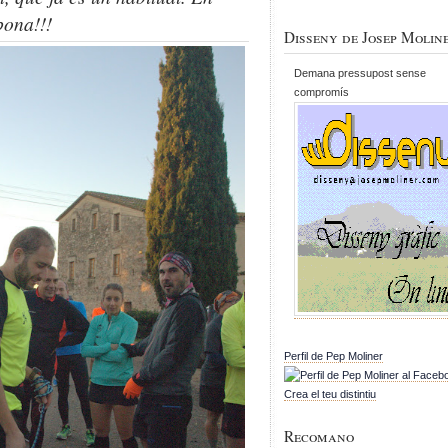
bona!!!
Disseny de Josep Molin
Demana pressupost sense
compromís
Perfil de Pep Moliner
Crea el teu distintiu
Recomano