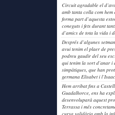
Circuit agradable el d’av
amb tanta colla com hem e
forma part d’aquesta esto
coneguts i fets durant tant
d’amics de tota la vida i 
Després d’algunes setma
avui tenim el plaer de pre
podreu gaudir del seu esc
qui tenim la sort d’anar i
simpàtiques, que han prot
germana Elisabet i l’Isaac
Hem arribat fins a Castel
Guadalhorce, ens ha expl
desenvoluparà aquest pro
Terrassa i més concretame
cursa solidària amb la in