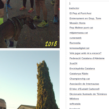
1
traductor
El Pep al Punt Avui
Entrenament en Grup, Torre
Mossèn Homs
Pep Moliner punt cat
mitjaterrassa.cat
cursesweb
Runnedia
terrassadigital.cat
Vols jugar amb mi a escacs?
Federació Catalana d'Atletisme
3cat24
Enciclopèdia Catalana
Catalunya Ràdio
Championchip.cat
Asociación de Internautas
El bloc d'Eudald Carbonell
Diccionario Ilustrado de Términos
Médicos
softcatala
facebook