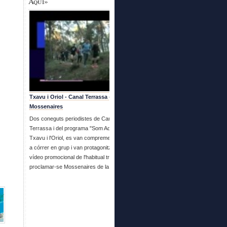
Aquí»
Txavu i Oriol - Canal Terrassa - Es fan
Mossenaires
Dos coneguts periodistes de Canal
Terrassa i del programa "Som Aquí", en
Txavu i l'Oriol, es van compremetre a venir
a córrer en grup i van protagonitzar aquest
vídeo promocional de l'habitual trobada i
proclamar-se Mossenaires de la setmana.