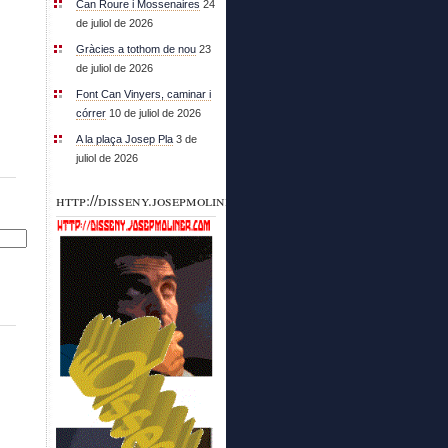
Can Roure i Mossenaires
24
de juliol de 2026
Gràcies a tothom de nou
23
de juliol de 2026
Font Can Vinyers, caminar i
córrer
10 de juliol de 2026
A la plaça Josep Pla
3 de
juliol de 2026
http://disseny.josepmoliner.com