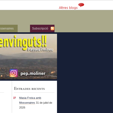
ssenaires
Subscripció
Entrades recents
Masia Freixa amb
Mossenaires
31 de juliol de
2026