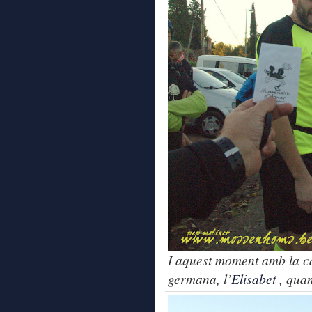
I aquest moment amb la c
germana, l’
Elisabet
, qua