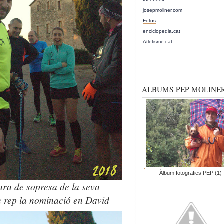
josepmoliner.com
Fotos
enciclopedia.cat
Atletisme.cat
ALBUMS PEP MOLINE
Àlbum fotografies PEP (1)
ara de sopresa de la seva
n rep la nominació en David