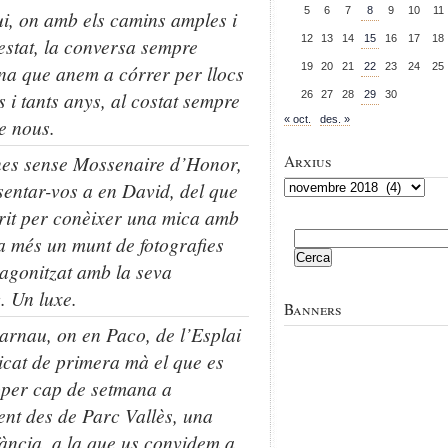
5
6
7
8
9
10
11
ui, on amb els camins amples i
12
13
14
15
16
17
18
stat, la conversa sempre
na que anem a córrer per llocs
19
20
21
22
23
24
25
s i tants anys, al costat sempre
26
27
28
29
30
« oct.
des. »
de nous.
nes sense Mossenaire d’Honor,
Arxius
sentar-vos a en David, del que
Arxius
rit per conèixer una mica amb
Cerca:
 a més un munt de fotografies
agonitzat amb la seva
. Un luxe.
Banners
larnau, on en Paco, de l’Esplai
icat de primera mà el que es
per cap de setmana a
nt des de Parc Vallès, una
fància, a la que us convidem a