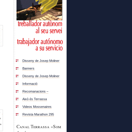
Disseny de Josep Moliner
Banners
Disseny de Josep Moliner
Informació
Recomanacions –
Això és Terrassa
Videos Mossenaires
Revista Marathon 295
Canal Terrassa «Som