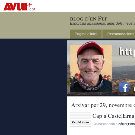
blog d'en Pep
Esportista apassionat, amic dels meus a
Pàgina d'inici
Recomanacions
Revista Marathon 295
Arxivar per 29, novembre 
Cap a Castellarnau
Pep Moliner
Classificat com a
córrer
,
Entr