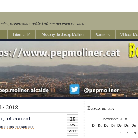
mics, dissenyador gràfic i m'encanta estar en xarxa.
 –
Informació
Disseny de Josep Moliner
Banners
Videos Mo
de 2018
Busca el dia
, tot corrent
29
novembre 2018
nov.
Dl
Dt
Dc
Dj
Dv
Ds
Dg
enaments
,
mossenaires
2018
1
2
3
4