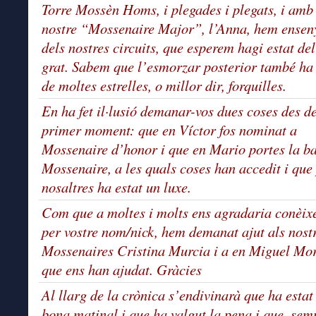
Torre Mossèn Homs, i plegades i plegats, i amb
nostre “Mossenaire Major”, l’Anna, hem ensen
dels nostres circuits, que esperem hagi estat del
grat. Sabem que l’esmorzar posterior també ha 
de moltes estrelles, o millor dir, forquilles.
En ha fet il·lusió demanar-vos dues coses des de
primer moment: que en Víctor fos nominat a
Mossenaire d’honor i que en Mario portes la b
Mossenaire, a les quals coses han accedit i que
nosaltres ha estat un luxe.
Com que a moltes i molts ens agradaria conèix
per vostre nom/nick, hem demanat ajut als nost
Mossenaires Cristina Murcia i a en Miguel Mo
que ens han ajudat. Gràcies
Al llarg de la crònica s’endivinarà que ha estat
bona matinal i que ha valgut la pena i que, sem