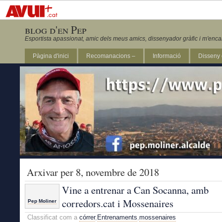
blog d'en Pep
Esportista apassionat, amic dels meus amics, dissenyador gràfic i m'enca
Pàgina d'inici
Recomanacions –
Informació
Disseny 
Revista Marathon 295
Arxivar per 8, novembre de 2018
Vine a entrenar a Can Socanna, amb
corredors.cat i Mossenaires
Pep Moliner
Classificat com a
córrer
,
Entrenaments
,
mossenaires