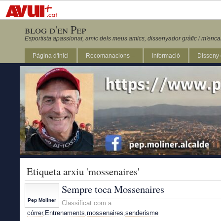
blog d'en Pep
Esportista apassionat, amic dels meus amics, dissenyador gràfic i m'enca
Pàgina d'inici
Recomanacions –
Informació
Disseny 
Revista Marathon 295
Etiqueta arxiu 'mossenaires'
Sempre toca Mossenaires
Pep Moliner
Classificat com a
córrer
,
Entrenaments
,
mossenaires
,
senderisme