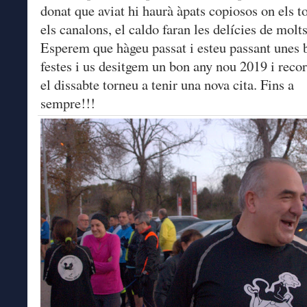
donat que aviat hi haurà àpats copiosos on els t
els canalons, el caldo faran les delícies de molts
Esperem que hàgeu passat i esteu passant unes 
festes i us desitgem un bon any nou 2019 i reco
el dissabte torneu a tenir una nova cita. Fins a
sempre!!!