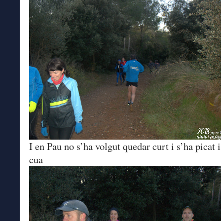
I en Pau no s’ha volgut quedar curt i s’ha picat i
cua