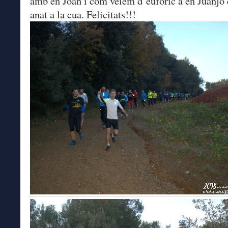
amb en Joan i com veiem d’eufòric a en Juanjo
anat a la cua. Felicitats!!!