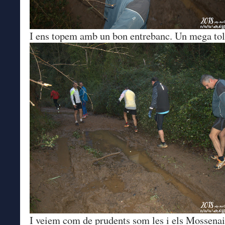
I ens topem amb un bon entrebanc. Un mega tol
I veiem com de prudents som les i els Mossenai