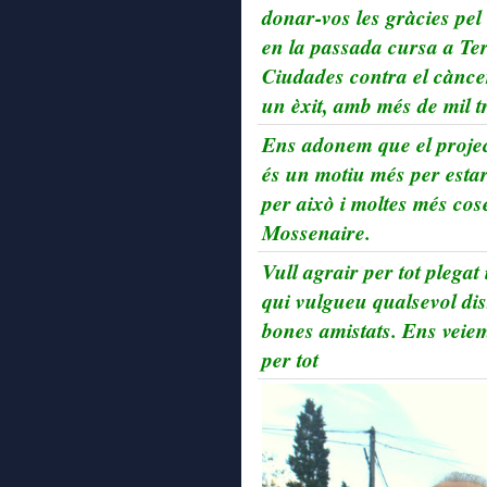
donar-vos les gràcies pel 
en la passada cursa a Te
Ciudades contra el cànce
un èxit, amb més de mil tr
Ens adonem que el proje
és un motiu més per estar
per això i moltes més cose
Mossenaire.
Vull agrair per tot plegat
qui vulgueu qualsevol dis
bones amistats. Ens veiem
per tot