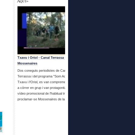
Aquí»
Txavu i Oriol - Canal Terrassa - Es fan
Mossenaires
Dos coneguts periodistes de Canal
Terrassa i del programa "Som Aquí", en
Txavu i l'Oriol, es van compremetre a venir
a córrer en grup i van protagonitzar aquest
vídeo promocional de l'habitual trobada i
proclamar-se Mossenaires de la setmana.