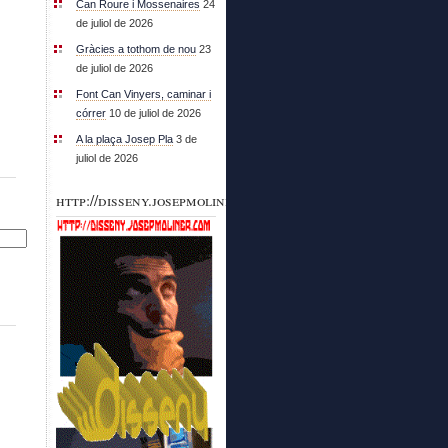
Can Roure i Mossenaires
24
de juliol de 2026
Gràcies a tothom de nou
23
de juliol de 2026
Font Can Vinyers, caminar i
córrer
10 de juliol de 2026
A la plaça Josep Pla
3 de
juliol de 2026
http://disseny.josepmoliner.com