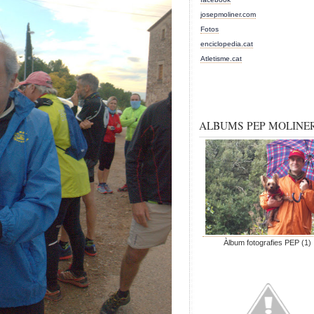
josepmoliner.com
Fotos
enciclopedia.cat
Atletisme.cat
ALBUMS PEP MOLINE
Àlbum fotografies PEP (1)