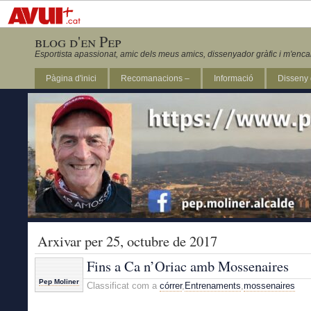
blog d'en Pep
Esportista apassionat, amic dels meus amics, dissenyador gràfic i m'enca
Pàgina d'inici
Recomanacions –
Informació
Disseny 
Revista Marathon 295
Arxivar per 25, octubre de 2017
Fins a Ca n’Oriac amb Mossenaires
Pep Moliner
Classificat com a
córrer
,
Entrenaments
,
mossenaires