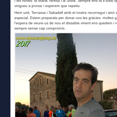
I les noves: la Maria Teresa i la Sílvia. Sempre ens fa il·lusió 
vingueu a provar i esperem que repetiu.
Hem unit, Terrassa i Sabadell amb el nostre recorregut i això
especial. Estem preparats per donar-vos les gràcies: moltes gr
l’espera de veure-us de nou el dissabte vinent ens quedem i 
sempre sense cap compromís.