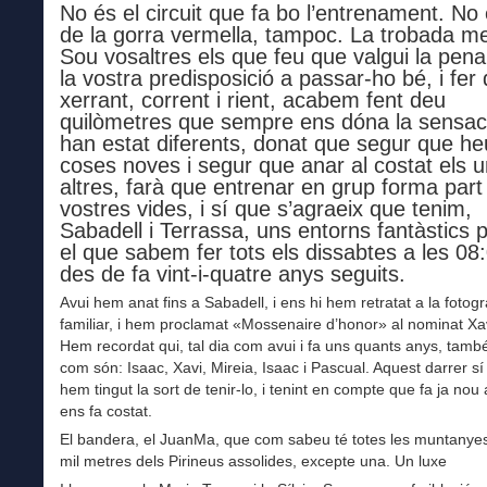
No és el circuit que fa bo l’entrenament. No 
de la gorra vermella, tampoc. La trobada m
Sou vosaltres els que feu que valgui la pen
la vostra predisposició a passar-ho bé, i fer 
xerrant, corrent i rient, acabem fent deu
quilòmetres que sempre ens dóna la sensac
han estat diferents, donat que segur que he
coses noves i segur que anar al costat els u
altres, farà que entrenar en grup forma part
vostres vides, i sí que s’agraeix que tenim,
Sabadell i Terrassa, uns entorns fantàstics p
el que sabem fer tots els dissabtes a les 08:
des de fa vint-i-quatre anys seguits.
Avui hem anat fins a Sabadell, i ens hi hem retratat a la fotogr
familiar, i hem proclamat «Mossenaire d’honor» al nominat Xav
Hem recordat qui, tal dia com avui i fa uns quants anys, tamb
com són: Isaac, Xavi, Mireia, Isaac i Pascual. Aquest darrer sí
hem tingut la sort de tenir-lo, i tenint en compte que fa ja nou
ens fa costat.
El bandera, el JuanMa, que com sabeu té totes les muntanyes
mil metres dels Pirineus assolides, excepte una. Un luxe