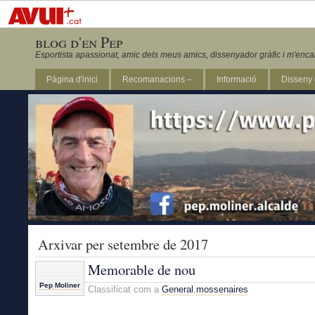
blog d'en Pep
Esportista apassionat, amic dels meus amics, dissenyador gràfic i m'enca
Pàgina d'inici
Recomanacions –
Informació
Disseny 
Revista Marathon 295
Arxivar per setembre de 2017
Memorable de nou
Pep Moliner
Classificat com a
General
,
mossenaires