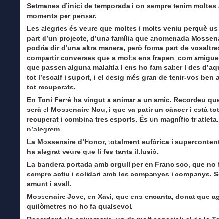
Setmanes d’inici de temporada i on sempre tenim moltes a
moments per pensar.
Les alegries és veure que moltes i molts veniu perquè us
part d’un projecte, d’una família que anomenada Mossenai
podria dir d’una altra manera, però forma part de vosaltr
compartir converses que a molts ens frapen, com amigue
que passen alguna malaltia i ens ho fam saber i des d’aqu
tot l’escalf i suport, i el desig més gran de tenir-vos ben a
tot recuperats.
En Toni Ferré ha vingut a animar a un amic. Recordeu qu
serà el Mossenaire Nou, i que va patir un càncer i està to
recuperat i combina tres esports. És un magnífic triatleta
n’alegrem.
La Mossenaire d’Honor, totalment eufòrica i supercontent
ha alegrat veure que li fes tanta il.lusió.
La bandera portada amb orgull per en Francisco, que no fa
sempre actiu i solidari amb les companyes i companys. 
amunt i avall.
Mossenaire Jove, en Xavi, que ens encanta, donat que a
quilòmetres no ho fa qualsevol.