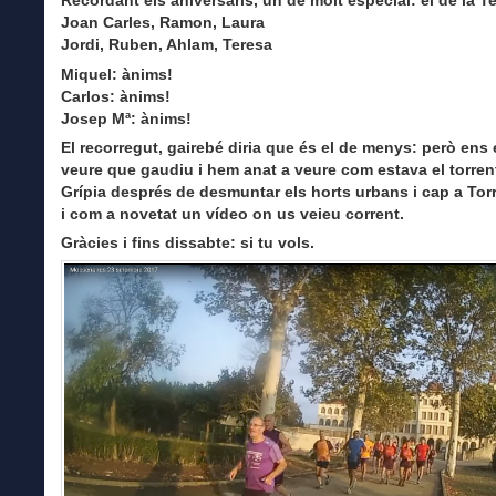
Recordant els aniversaris, un de molt especial: el de la T
Joan Carles, Ramon, Laura
Jordi, Ruben, Ahlam, Teresa
Miquel: ànims!
Carlos: ànims!
Josep Mª: ànims!
El recorregut, gairebé diria que és el de menys: però ens
veure que gaudiu i hem anat a veure com estava el torrent
Grípia després de desmuntar els horts urbans i cap a Tor
i com a novetat un vídeo on us veieu corrent.
Gràcies i fins dissabte: si tu vols.