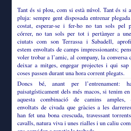
Tant és si plou, com si està núvol. Tant és si
pluja: sempre gent disposada entrenar plegada 
costat, esperar-se i fer-ho no tan sols pel 
córrer, no tan sols per tot i pertànyer a un
ciutats com son Terrassa i Sabadell, aprofi
estem envoltats de camps impressionants; pe
voler trobar a l’amic, al company, la conversa
deixar a mitges, engegar projectes i qui sap
coses passen durant una hora corrent plegats.
Doncs bé, anant per l’entrenament: ha
paisatgísticament dels més macos, si tenim e
aquesta combinació de camins amples, c
envoltats de civada que gràcies a les darrere
han fet una bona crescuda, travessant torrents
cavalls, natura viva i unes rialles i un caliu co
ens conviden a repetir la trobada.