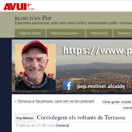
blog d'en Pep
Esportista apassionat, amic dels meus amics, dissenyador gràfic i m'enca
Pàgina d'inici
Recomanacions –
Informació
Disseny 
Revista Marathon 295
«
Terrassa a Vacarisses, camí vell ral tot caminant
Una gran ciutat
corre
Corriolegem els voltants de Terrassa
Pep Moliner
Publicat en 17:49 sota
General