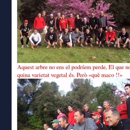
Aquest arbre no ens el podríem perde, El que n
quina varietat vegetal és. Però «què maco !!»