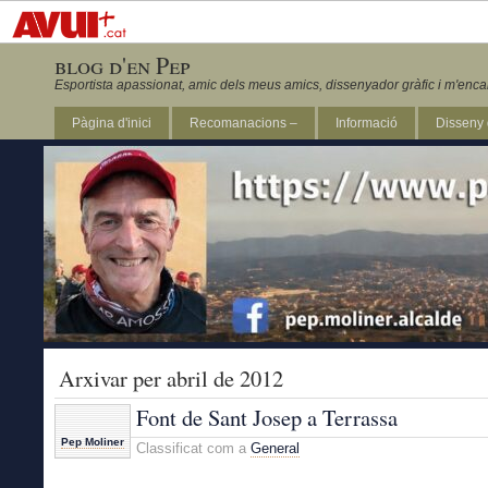
blog d'en Pep
Esportista apassionat, amic dels meus amics, dissenyador gràfic i m'enca
Pàgina d'inici
Recomanacions –
Informació
Disseny 
Revista Marathon 295
Arxivar per abril de 2012
Font de Sant Josep a Terrassa
Pep Moliner
Classificat com a
General