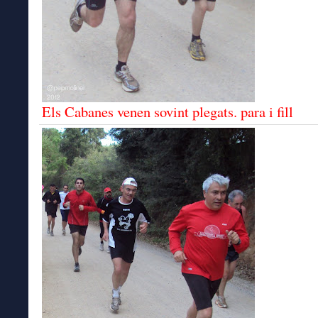
Els Cabanes venen sovint plegats. para i fill