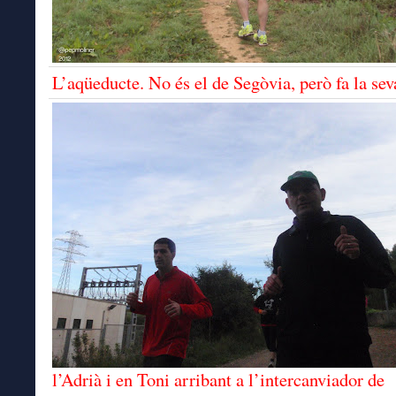
L’aqüeducte. No és el de Segòvia, però fa la sev
l’Adrià i en Toni arribant a l’intercanviador de