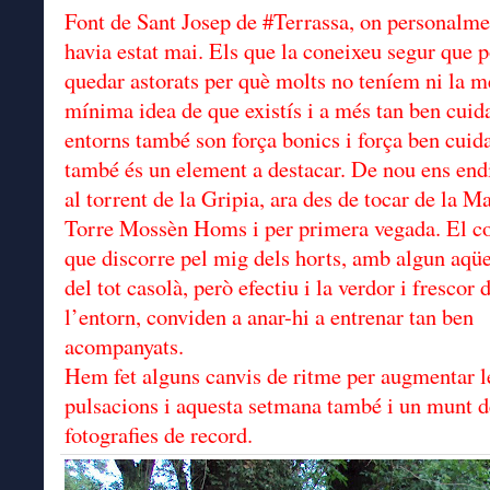
Font de Sant Josep de #Terrassa, on personalme
havia estat mai. Els que la coneixeu segur que 
quedar astorats per què molts no teníem ni la m
mínima idea de que existís i a més tan ben cuid
entorns també son força bonics i força ben cuida
també és un element a destacar. De nou ens en
al torrent de la Gripia, ara des de tocar de la M
Torre Mossèn Homs i per primera vegada. El co
que discorre pel mig dels horts, amb algun aqü
del tot casolà, però efectiu i la verdor i frescor 
l’entorn, conviden a anar-hi a entrenar tan ben
acompanyats.
Hem fet alguns canvis de ritme per augmentar l
pulsacions i aquesta setmana també i un munt d
fotografies de record.