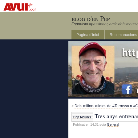
blog d'en Pep
Esportista apassionat, amic dels meus a
Pàgina d'inici
Recomanacions
Revista Marathon 295
«
Dels millors atletes de #Terrassa a 
Tres anys entrena
Pep Moliner
Publicat en 14:31 sota
General