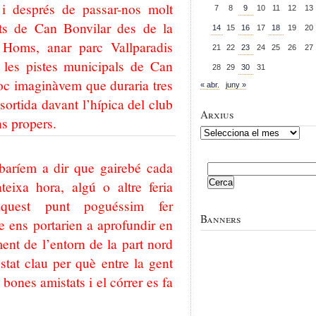
i després de passar-nos molt
7
8
9
10
11
12
13
nts de Can Bonvilar des de la
14
15
16
17
18
19
20
Homs, anar parc Vallparadis
21
22
23
24
25
26
27
a les pistes municipals de Can
28
29
30
31
oc imaginàvem que duraria tres
« abr.
juny »
ortida davant l’hípica del club
Arxius
ns propers.
Arxius
baríem a dir que gairebé cada
Cerca:
teixa hora, algú o altre feria
quest punt poguéssim fer
Banners
e ens portarien a aprofundir en
ent de l’entorn de la part nord
stat clau per què entre la gent
bones amistats i el córrer es fa