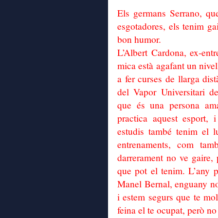
Els germans Serrano, que
esgotadores, els tenim g
bon humor.
L’Albert Cardona, ex-ent
mica està agafant un nivel
a fer curses de llarga di
del Vapor Universitari d
que és una persona ama
practica aquest esport, 
estudis també tenim el l
entrenaments, com tam
darrerament no ve gaire, 
que pot el tenim. L’any 
Manel Bernal, enguany no 
i estem segurs que te molt
feina el te ocupat, però no