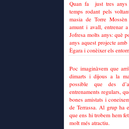
Quan fa just tres anys 
temps rodant pels volta
masia de Torre Mossèn 
amunt i avall, entrenar 
Jofresa molts anys: què p
anys aquest projecte amb s
Ègara i conèixer els entor
Poc imaginàvem que arri
dimarts i dijous a la ma
possible que des d’a
entrenaments regulars, qu
bones amistats i coneixem
de Terrassa. Al grup ha e
que ens hi trobem hem fet 
molt més atractiu.