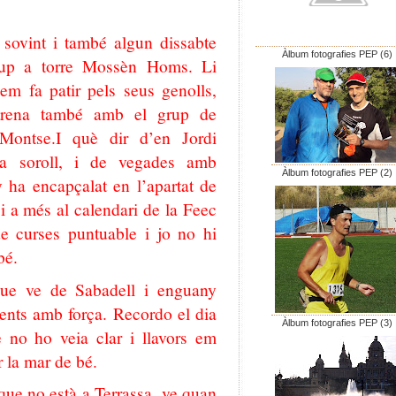
 sovint i també algun dissabte
Àlbum fotografies PEP (6)
rup a torre Mossèn Homs. Li
 em fa patir pels seus genolls,
ntrena també amb el grup de
 Montse.I què dir d’en Jordi
sa soroll, i de vegades amb
Àlbum fotografies PEP (2)
 ha encapçalat en l’apartat de
t i a més al calendari de la Feec
de curses puntuable i jo no hi
bé.
ue ve de Sabadell i enguany
ments amb força. Recordo el dia
Àlbum fotografies PEP (3)
 no ho veia clar i llavors em
 la mar de bé.
ue no està a Terrassa, ve quan