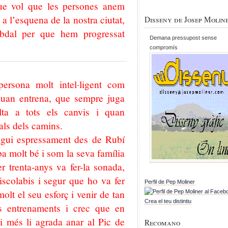
ue vol que les persones anem
 a l’esquena de la nostra ciutat,
Disseny de Josep Molin
abdal per que hem progressat
Demana pressupost sense
compromís
persona molt intel·ligent com
 quan entrena, que sempre juga
lta a tots els canvis i quan
rals dels camins.
ngui espressament des de Rubí
ba molt bé i som la seva família
r trenta-anys va fer-la sonada,
iscolabis i segur que ho va fer
Perfil de Pep Moliner
olt el seu esforç i venir de tan
Crea el teu distintiu
ls entrenaments i crec que en
 més li agrada anar al Pic de
Recomano