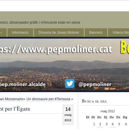
mics, dissenyador gràfic i m'encanta estar en xarxa.
 –
Informació
Disseny de Josep Moliner
Banners
Videos Mo
«Can Mossenaire»
Un dinosaure per #Terrassa
»
Busca el dia
nt per l’Ègara
14
maig 2012
maig
Dl
Dt
Dc
Dj
Dv
Ds
Dg
2012
1
2
3
4
5
6