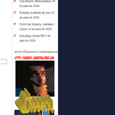
Can Roure i Mossenaires
24
de juliol de 2026
Gràcies a tothom de nou
23
de juliol de 2026
Font Can Vinyers, caminar i
córrer
10 de juliol de 2026
A la plaça Josep Pla
3 de
juliol de 2026
http://disseny.josepmoliner.com