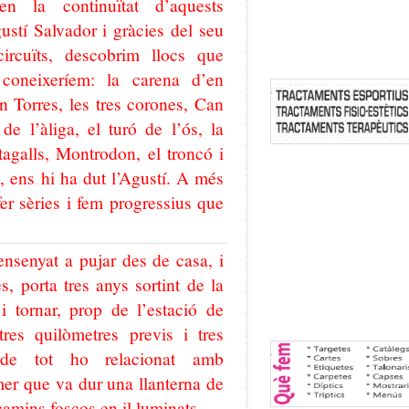
 la continuïtat d’aquests
ustí Salvador i gràcies del seu
ircuïts, descobrim llocs que
 coneixeríem: la carena d’en
n Torres, les tres corones, Can
e l’àliga, el turó de l’ós, la
agalls, Montrodon, el troncó i
 ens hi ha dut l’Agustí. A més
er sèries i fem progressius que
senyat a pujar des de casa, i
s, porta tres anys sortint de la
 i tornar, prop de l’estació de
res quilòmetres previs i tres
t de tot ho relacionat amb
rimer que va dur una llanterna de
 camins foscos en il·luminats