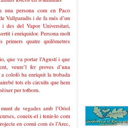
t a una persona com en Paco
de Vallparadis i de fa més d’un
i des del Vapor Universitari,
ertit i enriquidor. Persona molt
s primers quatre quilòmetres
, que va portar l’Agustí i que
nt, veure’l fer proves d’una
a colofó ha enriquit la trobada
airebé tots els circuïts que hem
onèixer per tothom.
 munt de vegades amb l’Oriol
urses, coneix-el i tenir-lo com
projecte en comú com és l’Arec,