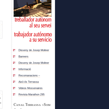
Disseny de Josep Moliner
Banners
Disseny de Josep Moliner
Informació
Recomanacions –
Això és Terrassa
Videos Mossenaires
Revista Marathon 295
Canal Terrassa «Som