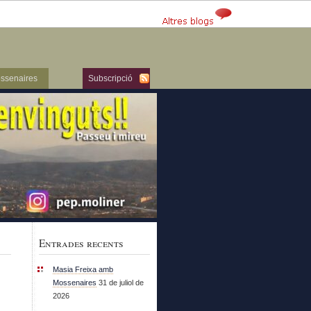
ssenaires
Subscripció
Entrades recents
Masia Freixa amb
Mossenaires
31 de juliol de
2026