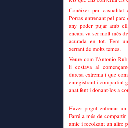
Conèixer per casualita
Porras entrenant pel parc 
any poder pujar amb ell 
encara va ser molt més div
acurada en tot. Fem un
xerrant de molts temes.
Veure com l’Antonio Rubio
li costava al començame
duresa extrema i que com 
enregistrant i compartint g
anat fent i donant-los a c
Haver pogut entrenar un
Farré a més de compartir c
amic i recolzant un altre 