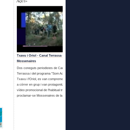
Aquí»
Txavu i Oriol - Canal Terrassa - Es fan
Mossenaires
Dos coneguts periodistes de Canal
Terrassa i del programa "Som Aquí", en
Txavu i l'Oriol, es van compremetre a venir
a córrer en grup i van protagonitzar aquest
vídeo promocional de l'habitual trobada i
proclamar-se Mossenaires de la setmana.