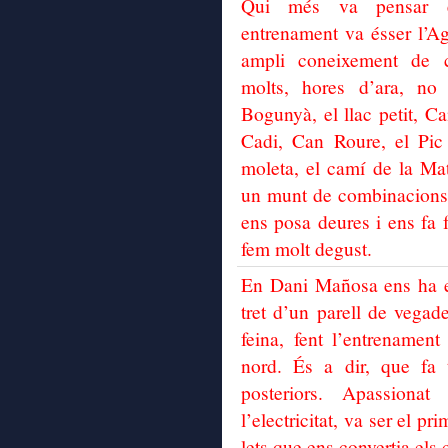
Qui més va pensar en
entrenament va ésser l’Ag
ampli coneixement de c
molts, hores d’ara, no
Bogunyà, el llac petit, Ca
Cadi, Can Roure, el Pic d
moleta, el camí de la Mat
un munt de combinacions,
ens posa deures i ens fa f
fem molt degust.
En Dani Mañosa ens ha en
tret d’un parell de vegade
feina, fent l’entrenament
nord. És a dir, que fa t
posteriors. Apassiona
l’electricitat, va ser el p
lets que ens convertia els