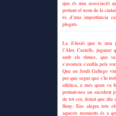
que és una associació q
portant el nom de la ciutat
és d’una importància c
plegats.
La il·lusió que te una 
l’Àlex Castells, juganer
amb els ritmes, que sa
s’avorreix s’enfila pels vo
Que en Jordi Gallego vi
per que segur que s’hi tro
atlètica, a més quan va fe
portant-nos un suculent p
de tot cor, donat que diu m
lluny. Ens alegra tots e
aquests moments és a qui