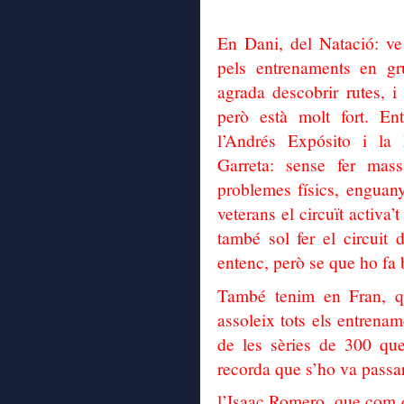
En Dani, del Natació: ve
pels entrenaments en g
agrada descobrir rutes, i
però està molt fort. E
l’Andrés Expósito i la
Garreta: sense fer mas
problemes físics, enguany
veterans el circuït activa’
també sol fer el circuit 
entenc, però se que ho fa 
També tenim en Fran, q
assoleix tots els entrena
de les sèries de 300 que
recorda que s’ho va passar
l’Isaac Romero, que com q