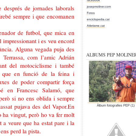
facebook
 després de jornades laborals
josepmoliner.com
Fotos
airebé sempre i que encomanen
enciclopedia.cat
Atletisme.cat
renador de futbol, que mica en
l impressionant i es veu encord
stància. Alguna vegada puja des
ALBUMS PEP MOLINE
e Terrassa, com l’amic Adrián
nt del motociclisme i també
i que en funció de la feina i
uxes de poder compartir força
bé en Francesc Salamó, que
però si no ens oblida i sempre
passat pujava des del Vapor.En
Àlbum fotografies PEP (1)
ha vingut, però ho va fer molt
 a veure que ha estat pare i la
 ens perd la pista.