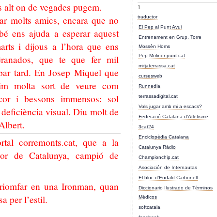
és alt on de vegades pugem.
1
ar molts amics, encara que no
traductor
El Pep al Punt Avui
mbé ens ajuda a esperar aquest
Entrenament en Grup, Torre
rts i dijous a l’hora que ens
Mossèn Homs
ranados, que te que fer mil
Pep Moliner punt cat
mitjaterrassa.cat
bar tard. En Josep Miquel que
cursesweb
im molta sort de veure com
Runnedia
cor i bessons immensos: sol
terrassadigital.cat
Vols jugar amb mi a escacs?
deficiència visual. Diu molt de
Federació Catalana d'Atletisme
Albert.
3cat24
Enciclopèdia Catalana
ortal corremonts.cat, que a la
Catalunya Ràdio
lor de Catalunya, campió de
Championchip.cat
Asociación de Internautas
El bloc d'Eudald Carbonell
 triomfar en una Ironman, quan
Diccionario Ilustrado de Términos
a per l’estil.
Médicos
softcatala