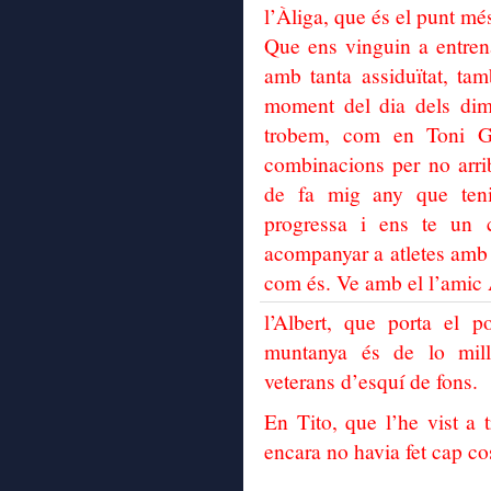
l’Àliga, que és el punt m
Que ens vinguin a entren
amb tanta assiduïtat, ta
moment del dia dels dima
trobem, com en Toni G
combinacions per no arri
de fa mig any que ten
progressa i ens te un 
acompanyar a atletes amb 
com és. Ve amb el l’amic 
l’Albert, que porta el p
muntanya és de lo mil
veterans d’esquí de fons.
En Tito, que l’he vist a
encara no havia fet cap cos