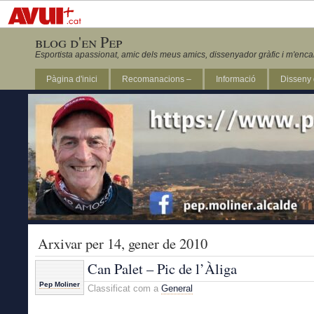
blog d'en Pep
Esportista apassionat, amic dels meus amics, dissenyador gràfic i m'enca
Pàgina d'inici
Recomanacions –
Informació
Disseny 
Revista Marathon 295
Arxivar per 14, gener de 2010
Can Palet – Pic de l’Àliga
Pep Moliner
Classificat com a
General