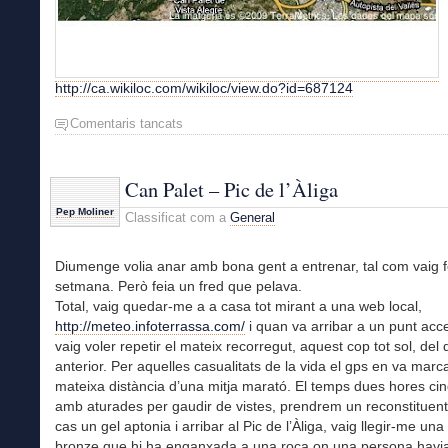
http://ca.wikiloc.com/wikiloc/view.do?id=687124
Comentaris tancats
a
Can
Palet
–
Can Palet – Pic de l’Àliga
Pic
Pep Moliner
Classificat com a
General
de
l’Àliga
Diumenge volia anar amb bona gent a entrenar, tal com vaig f
setmana. Però feia un fred que pelava.
Total, vaig quedar-me a a casa tot mirant a una web local,
http://meteo.infoterrassa.com/
i quan va arribar a un punt acc
vaig voler repetir el mateix recorregut, aquest cop tot sol, de
anterior. Per aquelles casualitats de la vida el gps en va marca
mateixa distància d’una mitja marató. El temps dues hores ci
amb aturades per gaudir de vistes, prendrem un reconstituen
cas un gel aptonia i arribar al Pic de l’Àliga, vaig llegir-me un
bronze que hi ha enganxada a una roca on una persona havia