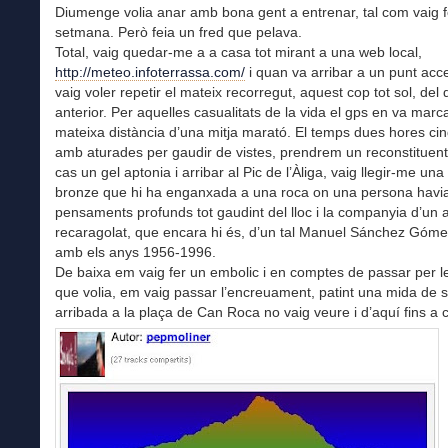
Diumenge volia anar amb bona gent a entrenar, tal com vaig f
setmana. Però feia un fred que pelava.
Total, vaig quedar-me a a casa tot mirant a una web local,
http://meteo.infoterrassa.com/
i quan va arribar a un punt acc
vaig voler repetir el mateix recorregut, aquest cop tot sol, de
anterior. Per aquelles casualitats de la vida el gps en va marca
mateixa distància d’una mitja marató. El temps dues hores ci
amb aturades per gaudir de vistes, prendrem un reconstituen
cas un gel aptonia i arribar al Pic de l’Àliga, vaig llegir-me un
bronze que hi ha enganxada a una roca on una persona havia
pensaments profunds tot gaudint del lloc i la companyia d’un 
recaragolat, que encara hi és, d’un tal Manuel Sánchez Góm
amb els anys 1956-1996.
De baixa em vaig fer un embolic i en comptes de passar per le
que volia, em vaig passar l’encreuament, patint una mida de s
arribada a la plaça de Can Roca no vaig veure i d’aquí fins a 