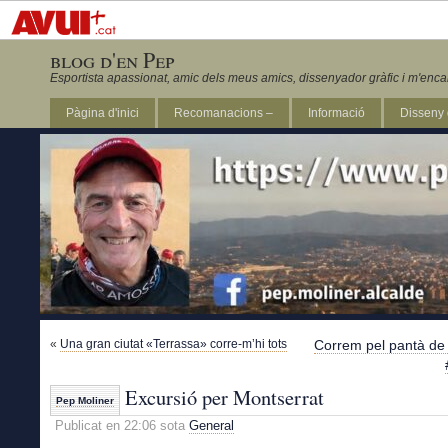
blog d'en Pep
Esportista apassionat, amic dels meus amics, dissenyador gràfic i m'enca
Pàgina d'inici
Recomanacions –
Informació
Disseny 
Revista Marathon 295
«
Una gran ciutat «Terrassa» corre-m’hi tots
Correm pel pantà de 
Excursió per Montserrat
Pep Moliner
Publicat en 22:06 sota
General