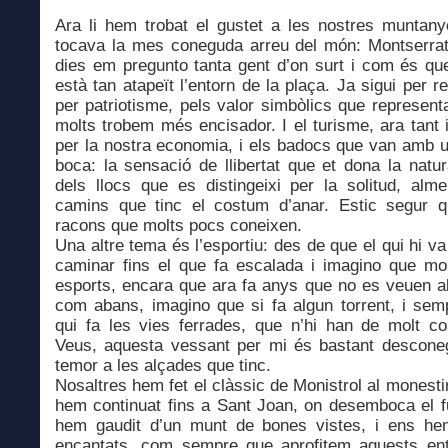
Ara li hem trobat el gustet a les nostres muntany
tocava la mes coneguda arreu del món: Montserra
dies em pregunto tanta gent d’on surt i com és q
està tan atapeït l’entorn de la plaça. Ja sigui per rel
per patriotisme, pels valor simbòlics que representa
molts trobem més encisador. I el turisme, ara tant 
per la nostra economia, i els badocs que van amb u
boca: la sensació de llibertat que et dona la natu
dels llocs que es distingeixi per la solitud, alm
camins que tinc el costum d’anar. Estic segur 
racons que molts pocs coneixen.
Una altre tema és l’esportiu: des de que el qui hi va
caminar fins el que fa escalada i imagino que mol
esports, encara que ara fa anys que no es veuen al
com abans, imagino que si fa algun torrent, i sem
qui fa les vies ferrades, que n’hi han de molt c
Veus, aquesta vessant per mi és bastant descone
temor a les alçades que tinc.
Nosaltres hem fet el clàssic de Monistrol al monestir
hem continuat fins a Sant Joan, on desemboca el fu
hem gaudit d’un munt de bones vistes, i ens he
encantats, com sempre que aprofitem aquests en