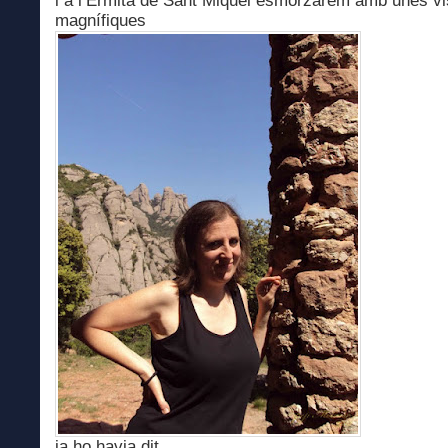
i a l’Ermita de Sant Miquel esmorzarem amb unes vi
magnífiques
ja ho havia dit