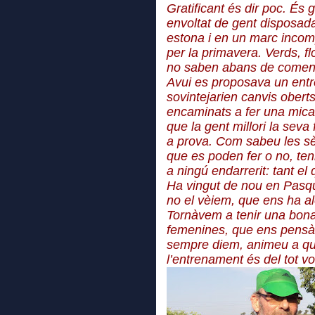
Gratificant és dir poc. És 
envoltat de gent disposad
estona i en un marc inco
per la primavera. Verds, fl
no saben abans de comen
Avui es proposava un ent
sovintejarien canvis oberts
encaminats a fer una mica 
que la gent millori la seva
a prova. Com sabeu les sèr
que es poden fer o no, te
a ningú endarrerit: tant el
Ha vingut de nou en Pasqu
no el vèiem, que ens ha al
Tornàvem a tenir una bon
femenines, que ens pens
sempre diem, animeu a qui
l’entrenament és del tot vo