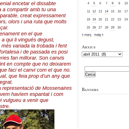
genial encetar el dissabte
4
5
6
7
8
9
10
a a compartir amb tu una
11
12
13
14
15
16
17
mparable, creat expressament
18
19
20
21
22
23
24
ors, olors i una ruta que molts
çar.
25
26
27
28
29
30
renament en el que
« març
maig »
 a qui li vingués degust,
més variada la trobada i fent
Arxius
 fortalesa i de passada es posi
Arxius
ies fan millorar. Son canvis
nint en compte que no deixarem
Cerca:
 que faci el canvi com el que no.
al, que feia prop d’un any que
egrat.
a representació de Mossenaires
Banners
àvem havíem espantat i com
 vulgueu a venir que
stre.