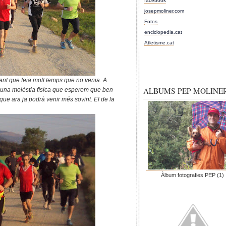
facebook
josepmoliner.com
Fotos
enciclopedia.cat
Atletisme.cat
nt que feia molt temps que no venia. A
ALBUMS PEP MOLINE
guna molèstia física que esperem que ben
, que ara ja podrà venir més sovint. El de la
Àlbum fotografies PEP (1)