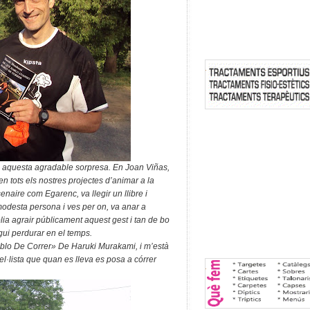
ia aquesta agradable sorpresa. En Joan Viñas,
n tots els nostres projectes d’animar a la
senaire com Egarenc, va llegir un llibre i
desta persona i ves per on, va anar a
olia agrair públicament aquest gest i tan de bo
gui perdurar en el temps.
blo De Correr» De Haruki Murakami, i m’està
l·lista que quan es lleva es posa a córrer