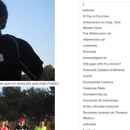
1
traductor
El Pep al Punt Avui
Entrenament en Grup, Torre
Mossèn Homs
Pep Moliner punt cat
mitjaterrassa.cat
cursesweb
Runnedia
terrassadigital.cat
Vols jugar amb mi a escacs?
Federació Catalana d'Atletisme
3cat24
Enciclopèdia Catalana
es que no venia per què està d’obres.
Catalunya Ràdio
Championchip.cat
Asociación de Internautas
El bloc d'Eudald Carbonell
Diccionario Ilustrado de Términos
Médicos
softcatala