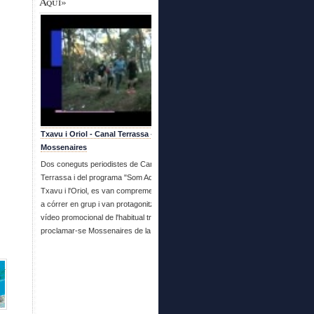
Aquí»
Txavu i Oriol - Canal Terrassa - Es fan
Mossenaires
Dos coneguts periodistes de Canal
Terrassa i del programa "Som Aquí", en
Txavu i l'Oriol, es van compremetre a venir
a córrer en grup i van protagonitzar aquest
vídeo promocional de l'habitual trobada i
proclamar-se Mossenaires de la setmana.