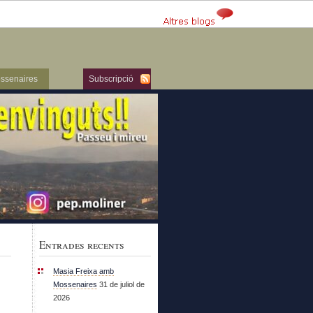
ssenaires
Subscripció
Entrades recents
Masia Freixa amb
Mossenaires
31 de juliol de
2026