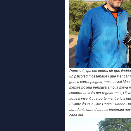
Doncs bé; qui em podria dir que tindr
un psicòleg mossenarie i que li encante
gent a córrer plegats, tant a nivell Mos
mentre ho feia pensava amb la meva mo
comprar un més per regalar-me’l, i li v
aquest invent que portem entre tots pu
El llibre és «De Que Hablo Cuando Ha
agradant l’obra d’aquest important nove
cada dia.