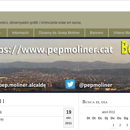
mics, dissenyador gràfic i m'encanta estar en xarxa.
 –
Informació
Disseny de Josep Moliner
Banners
Videos Mo
011
Busca el dia
a
19
abril 2011
abr.
Dl
Dt
Dc
Dj
Dv
Ds
Dg
nts
2011
1
2
3