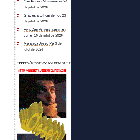
Can Roure i Mossenaires
24
de juliol de 2026
Gràcies a tothom de nou
23
de juliol de 2026
Font Can Vinyers, caminar i
córrer
10 de juliol de 2026
A la plaça Josep Pla
3 de
juliol de 2026
http://disseny.josepmoliner.com