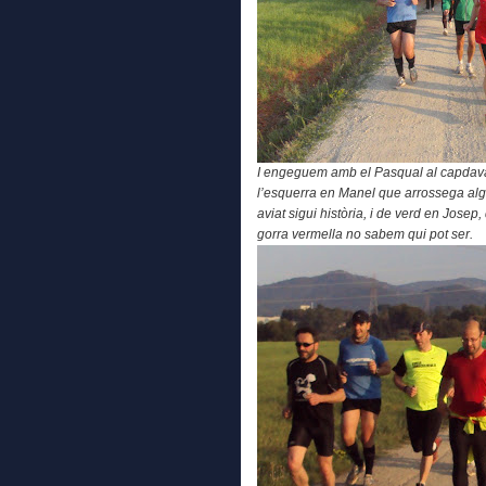
I engeguem amb el Pasqual al capdava
l’esquerra en Manel que arrossega al
aviat sigui història, i de verd en Josep
gorra vermella no sabem qui pot ser.