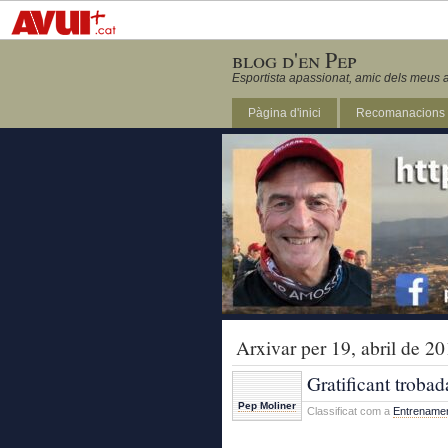
blog d'en Pep
Esportista apassionat, amic dels meus a
Pàgina d'inici
Recomanacions
Revista Marathon 295
Arxivar per 19, abril de 2
Gratificant trobad
Pep Moliner
Classificat com a
Entrename