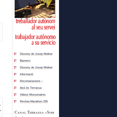
Disseny de Josep Moliner
Banners
Disseny de Josep Moliner
Informació
Recomanacions –
Això és Terrassa
Videos Mossenaires
Revista Marathon 295
Canal Terrassa «Som