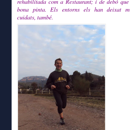
rehabilitada com a Restaurant; i de debò que
bona pinta. Els entorns els han deixat m
cuidats, també.