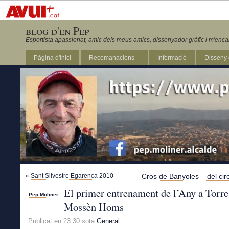
blog d'en Pep
Esportista apassionat, amic dels meus amics, dissenyador gràfic i m'enca
Pàgina d'inici
Recomanacions –
Informació
Disseny 
Revista Marathon 295
«
Sant Silvestre Egarenca 2010
Cros de Banyoles – del circ
El primer entrenament de l’Any a Torre
Pep Moliner
Mossèn Homs
Publicat en 23:30 sota
General