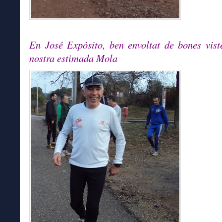
En José Expòsito, ben envoltat de bones vist
nostra estimada Mola