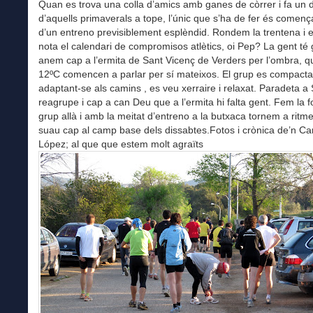
Quan es trova una colla d’amics amb ganes de còrrer i fa un 
d’aquells primaverals a tope, l’únic que s’ha de fer és començ
d’un entreno previsiblement esplèndid. Rondem la trentena i 
nota el calendari de compromisos atlètics, oi Pep? La gent té 
anem cap a l’ermita de Sant Vicenç de Verders per l’ombra, q
12ºC comencen a parlar per sí mateixos. El grup es compacta i
adaptant-se als camins , es veu xerraire i relaxat. Paradeta a 
reagrupe i cap a can Deu que a l’ermita hi falta gent. Fem la f
grup allà i amb la meitat d’entreno a la butxaca tornem a ritme
suau cap al camp base dels dissabtes.Fotos i crònica de’n Ca
López; al que que estem molt agraïts