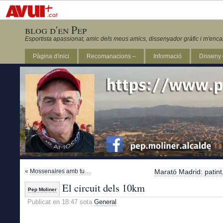
blog d'en Pep
Esportista apassionat, amic dels meus amics, dissenyador gràfic i m'enca
Pàgina d'inici
Recomanacions –
Informació
Disseny 
Revista Marathon 295
«
Mossenaires amb tu…
Marató Madrid: patin
El circuit dels 10km
Pep Moliner
Publicat en 18:47 sota
General