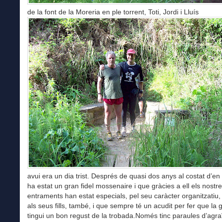
de la font de la Moreria en ple torrent, Toti, Jordi i Lluís
avui era un dia trist. Després de quasi dos anys al costat d’en
ha estat un gran fidel mossenaire i que gràcies a ell els nostr
entraments han estat especials, pel seu caràcter organitzatiu,
als seus fills, també, i que sempre té un acudit per fer que la ge
tingui un bon regust de la trobada.Només tinc paraules d’agr