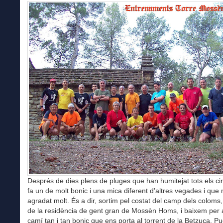
Després de dies plens de pluges que han humitejat tots els cir
fa un de molt bonic i una mica diferent d’altres vegades i que
agradat molt. És a dir, sortim pel costat del camp dels coloms
de la residència de gent gran de Mossèn Homs, i baixem per
camí tan i tan bonic que ens porta al torrent de la Betzuca. P