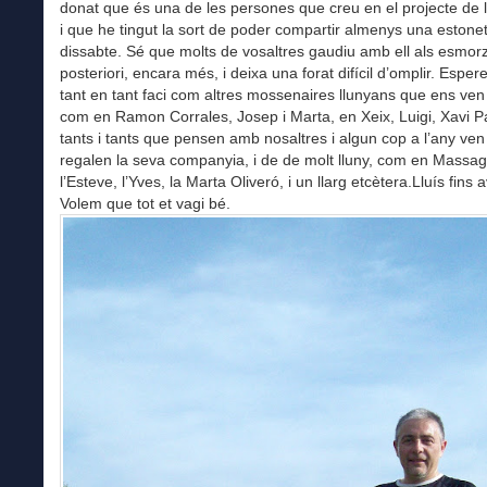
donat que és una de les persones que creu en el projecte de 
i que he tingut la sort de poder compartir almenys una estone
dissabte. Sé que molts de vosaltres gaudiu amb ell als esmor
posteriori, encara més, i deixa una forat difícil d’omplir. Espe
tant en tant faci com altres mossenaires llunyans que ens ven
com en Ramon Corrales, Josep i Marta, en Xeix, Luigi, Xavi Pap
tants i tants que pensen amb nosaltres i algun cop a l’any ven
regalen la seva companyia, i de de molt lluny, com en Massag
l’Esteve, l’Yves, la Marta Oliveró, i un llarg etcètera.Lluís fins a
Volem que tot et vagi bé.