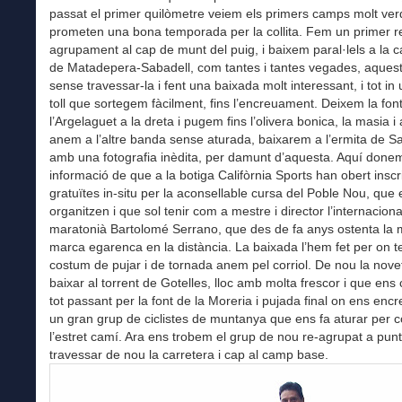
passat el primer quilòmetre veiem els primers camps molt ve
prometen una bona temporada per la collita. Fem un primer r
agrupament al cap de munt del puig, i baixem paral·lels a la c
de Matadepera-Sabadell, com tantes i tantes vegades, aques
sense travessar-la i fent una baixada molt interessant, i tot in
toll que sortegem fàcilment, fins l’encreuament. Deixem la fon
l’Argelaguet a la dreta i pugem fins l’olivera bonica, la masia i 
anem a l’altre banda sense aturada, baixarem a l’ermita de S
amb una fotografia inèdita, per damunt d’aquesta. Aquí done
informació de que a la botiga Califòrnia Sports han obert inscr
gratuïtes in-situ per la aconsellable cursa del Poble Nou, que e
organitzen i que sol tenir com a mestre i director l’internaciona
maratonià Bartolomé Serrano, que des de fa anys ostenta la m
marca egarenca en la distància. La baixada l’hem fet per on t
costum de pujar i de tornada anem pel corriol. De nou la nove
baixar al torrent de Gotelles, lloc amb molta frescor i que ens
tot passant per la font de la Moreria i pujada final on ens e
un gran grup de ciclistes de muntanya que ens fa aturar per c
l’estret camí. Ara ens trobem el grup de nou re-agrupat a pun
travessar de nou la carretera i cap al camp base.