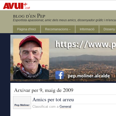
blog d'en Pep
Esportista apassionat, amic dels meus amics, dissenyador gràfic i m'enca
Pàgina d'inici
Recomanacions –
Informació
Disseny 
Revista Marathon 295
Arxivar per 9, maig de 2009
Amics per tot arreu
Pep Moliner
Classificat com a
General