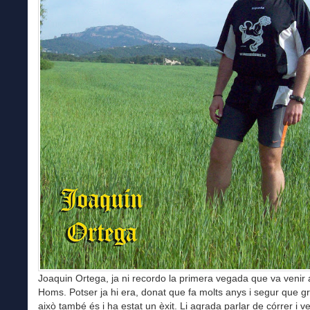
Joaquin Ortega, ja ni recordo la primera vegada que va veni
Homs. Potser ja hi era, donat que fa molts anys i segur que gr
això també és i ha estat un èxit. Li agrada parlar de córrer i v