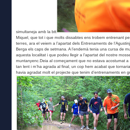
simultaneja amb la btt
Miquel, que tot i que molts dissabtes ens trobem entrenant p
terres, ara el veiem a l’apartat dels Entrenaments de l’Agustinj
Berga els caps de setmana. A l’endemà tenia una cursa de m
aquesta localitat i que podeu llegir a l’apartat del nostre moss
muntanyenc.Deia al começament que no estava acostumat a 
tan lent i m’ha agrada al final, un cop hem acabat que tornaria,
havia agradat molt el projecte que tenim d’entrenaments en g