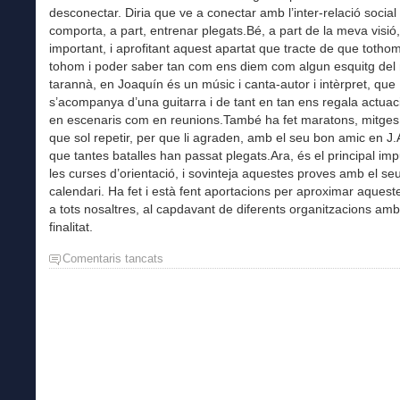
desconectar. Diria que ve a conectar amb l’inter-relació social
comporta, a part, entrenar plegats.Bé, a part de la meva visió
important, i aprofitant aquest apartat que tracte de que tothom
tohom i poder saber tan com ens diem com algun esquitg del 
tarannà, en Joaquín és un músic i canta-autor i intèrpret, que
s’acompanya d’una guitarra i de tant en tan ens regala actuaci
en escenaris com en reunions.També ha fet maratons, mitges 
que sol repetir, per que li agraden, amb el seu bon amic en J.
que tantes batalles han passat plegats.Ara, és el principal im
les curses d’orientació, i sovinteja aquestes proves amb el se
calendari. Ha fet i està fent aportacions per aproximar aquest
a tots nosaltres, al capdavant de diferents organitzacions am
finalitat.
Comentaris tancats
a
Amics
per
tot
arreu