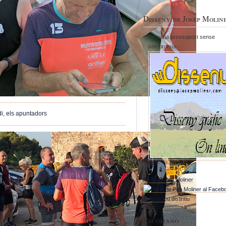
Disseny de Josep Molin
Demana pressupost sense
compromís
di, els apuntadors
Perfil de Pep Moliner
Crea el teu distintiu
Recomano