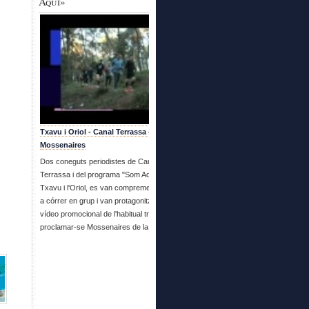
Aquí»
Txavu i Oriol - Canal Terrassa - Es fan
Mossenaires
Dos coneguts periodistes de Canal
Terrassa i del programa "Som Aquí", en
Txavu i l'Oriol, es van compremetre a venir
a córrer en grup i van protagonitzar aquest
vídeo promocional de l'habitual trobada i
proclamar-se Mossenaires de la setmana.