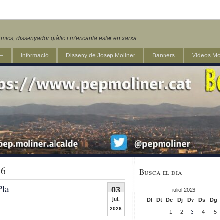
mics, dissenyador gràfic i m'encanta estar en xarxa.
 –
Informació
Disseny de Josep Moliner
Banners
Videos Mo
26
Busca el dia
Pla
03
juliol 2026
jul.
Dl
Dt
Dc
Dj
Dv
Ds
Dg
2026
1
2
3
4
5