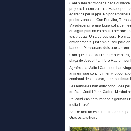
Continuem fent trobada cada dissabte i
projecte i anem pujant a Matadepera pe
egarencs per la ppa. No podem fer els c
per les zones de Can Bonvilar, Terrass
Matadepera i fa una bona colla de meso
en algun punt ha coincidit, i per poc 
tots plegats. Un altre cop serà. Hem agr
entrenaments, junt amb el seu pare en 
bandera Mossenaire dels que correm, a 
Com que la font del Parc Pep Ventura, 
plaça de Josep Pla i Pere Raurell, per h
Agraïm a la Maite i Carol que han vingu
animem que continuïn fent-ho, donat qu
caminant des de casa, i han continuat l
Les banderes han estat conduïdes per l’
en Fran, Jordi i Juan Carlos. Mirabet h
Pel camí ens hem trobat els germans Be
molta il·lusió.
Bé. De nou ha estat una trobada especi
Gràcies a tothom.