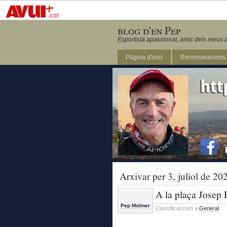
blog d'en Pep
Esportista apassionat, amic dels meus a
Pàgina d'inici
Recomanacions
Revista Marathon 295
Arxivar per 3, juliol de 20
A la plaça Josep 
Pep Moliner
Classificat com a
General