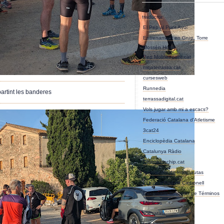
1
traductor
El Pep al Punt Avui
Entrenament en Grup, Torre
Mossèn Homs
Pep Moliner punt cat
mitjaterrassa.cat
cursesweb
Runnedia
partint les banderes
terrassadigital.cat
Vols jugar amb mi a escacs?
Federació Catalana d'Atletisme
3cat24
Enciclopèdia Catalana
Catalunya Ràdio
Championchip.cat
Asociación de Internautas
El bloc d'Eudald Carbonell
Diccionario Ilustrado de Términos
Médicos
softcatala
facebook