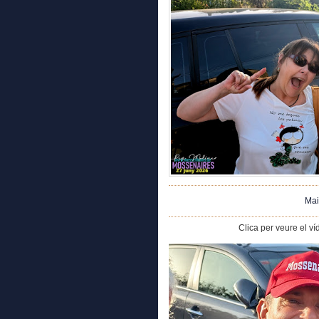
Mai
Clica per veure el víd