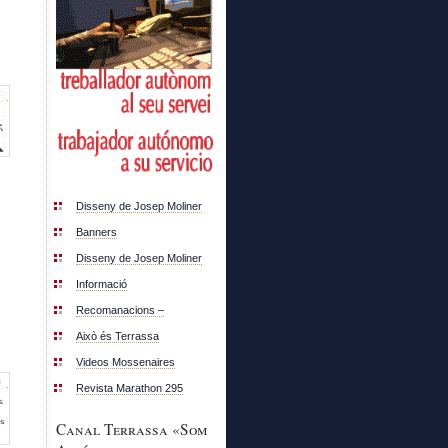
Disseny de Josep Moliner
Banners
Disseny de Josep Moliner
Informació
Recomanacions –
Això és Terrassa
Videos Mossenaires
Revista Marathon 295
Canal Terrassa «Som