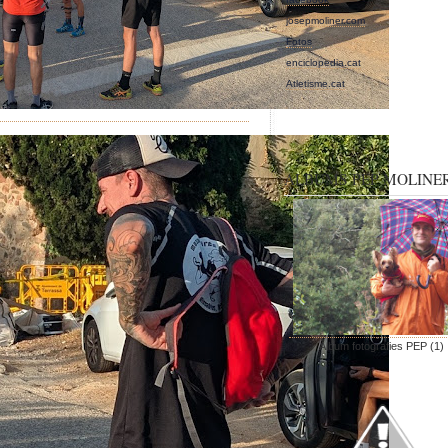
josepmoliner.com
Fotos
enciclopedia.cat
Atletisme.cat
ALBUMS PEP MOLINE
Àlbum fotografies PEP (1)