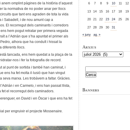
 anem omplint pàgines de la història d’aquest
6
7
8
9
10
11
12
r la normativa de no poder anar per llocs
13
14
15
16
17
18
19
ircuits que tant ens agraden de tota la vida
20
21
22
23
24
25
26
a i Sabadell, i de nou amunt cap a
s. El recorregut dels caminants i corredors
27
28
29
30
31
no ens hem pogut retratar per primera vegada
« juny
ag. »
aït a l’Adrián que s’ha apuntat el primer als
Pedro, alhora que ha conduït i hissat la
Arxius
diferents llocs.
Arxius
està tancada, ens hem quedat a la plaça de la
idratar-nos i fer la fotografia de record.
t al punt de sortida i també han caminat, i
Cerca:
e ens ha fet molta il·lusió que han vingut
a seva marxa. Les trobàvem a faltar. Gràcies.
Adrián i en Carmelo, i ens han passat llista,
Banners
a fet el recorregut dels caminadors.
renguer, en David i en Òscar i que ens ha fet
al per engruixir el projecte Mossenaire.