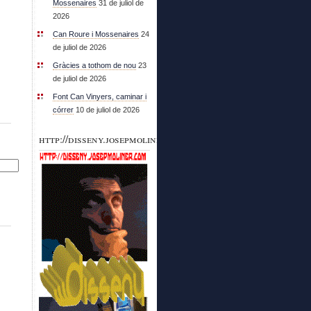
Mossenaires
31 de juliol de
2026
Can Roure i Mossenaires
24
de juliol de 2026
Gràcies a tothom de nou
23
de juliol de 2026
Font Can Vinyers, caminar i
córrer
10 de juliol de 2026
http://disseny.josepmoliner.com