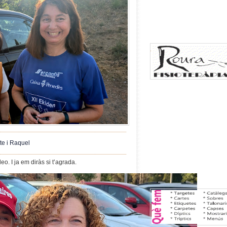
te i Raquel
eo. I ja em diràs si t’agrada.