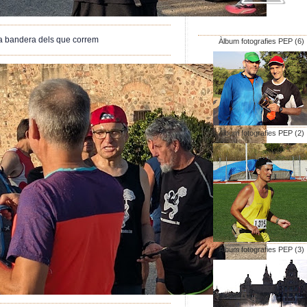
la bandera dels que correm
Àlbum fotografies PEP (6)
Àlbum fotografies PEP (2)
Àlbum fotografies PEP (3)