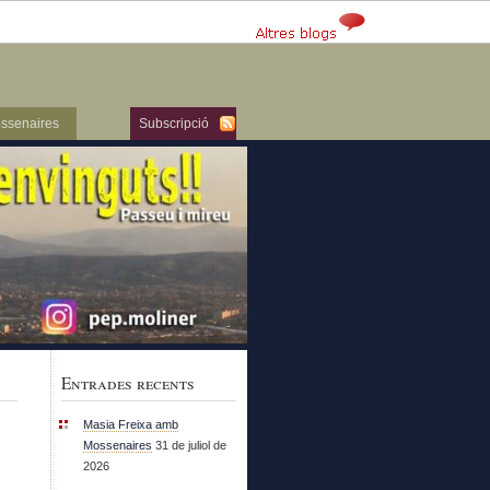
ssenaires
Subscripció
Entrades recents
Masia Freixa amb
Mossenaires
31 de juliol de
2026