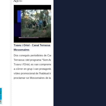
Aquí»
Txavu i Oriol - Canal Terrassa - Es fan
Mossenaires
Dos coneguts periodistes de Canal
Terrassa i del programa "Som Aquí", en
Txavu i l'Oriol, es van compremetre a venir
a córrer en grup i van protagonitzar aquest
vídeo promocional de l'habitual trobada i
proclamar-se Mossenaires de la setmana.