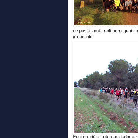
de postal amb molt bona gent i
irrepetible
En direcció a l’intercanviador de 