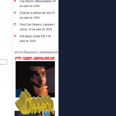
Can Roure i Mossenaires
24
de juliol de 2026
Gràcies a tothom de nou
23
de juliol de 2026
Font Can Vinyers, caminar i
córrer
10 de juliol de 2026
A la plaça Josep Pla
3 de
juliol de 2026
http://disseny.josepmoliner.com