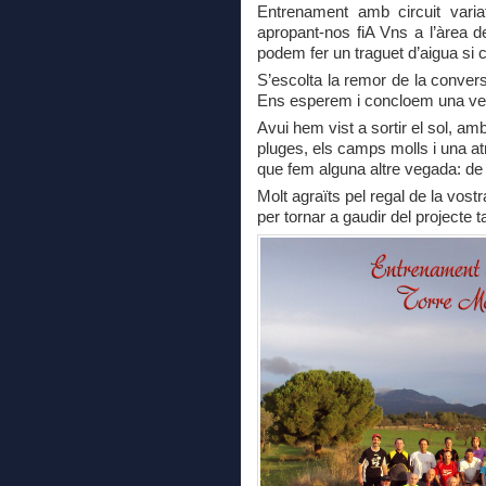
Entrenament amb circuit vari
apropant-nos fiA Vns a l’àrea de
podem fer un traguet d’aigua si c
S’escolta la remor de la convers
Ens esperem i concloem una ve
Avui hem vist a sortir el sol, amb
pluges, els camps molls i una atm
que fem alguna altre vegada: de 
Molt agraïts pel regal de la vost
per tornar a gaudir del projecte t