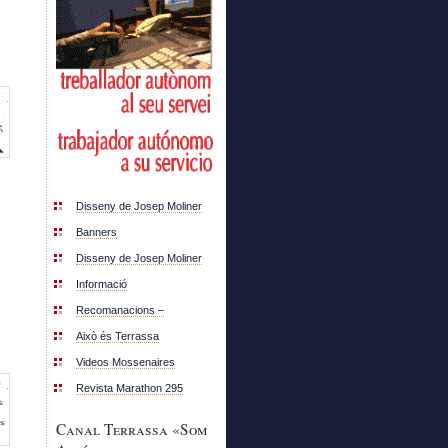
Disseny de Josep Moliner
Banners
Disseny de Josep Moliner
Informació
Recomanacions –
Això és Terrassa
Videos Mossenaires
Revista Marathon 295
Canal Terrassa «Som