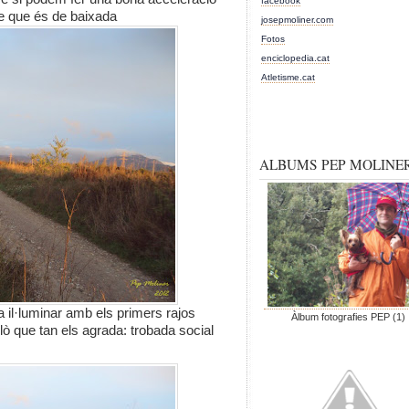
facebook
te que és de baixada
josepmoliner.com
Fotos
enciclopedia.cat
Atletisme.cat
ALBUMS PEP MOLINE
il·luminar amb els primers rajos
Àlbum fotografies PEP (1)
lò que tan els agrada: trobada social