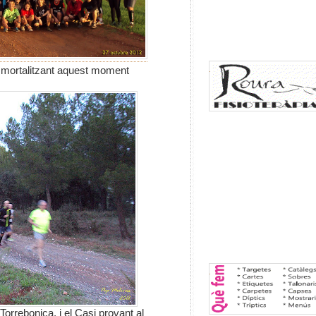
mmortalitzant aquest moment
Torrebonica, i el Casi provant al