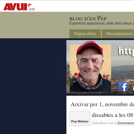
blog d'en Pep
Esportista apassionat, amic dels meus a
Pàgina d'inici
Recomanacions
Revista Marathon 295
Arxivar per 1, novembre d
dissabtes a les 08
Pep Moliner
Classificat com a
Entrename