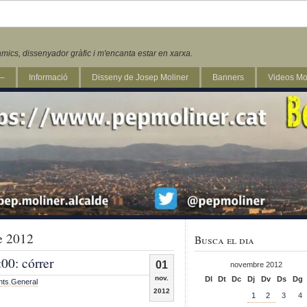
mics, dissenyador gràfic i m'encanta estar en xarxa.
 –
Informació
Disseny de Josep Moliner
Banners
Videos Mo
e 2012
Busca el dia
:00: córrer
01
novembre 2012
nov.
Dl
Dt
Dc
Dj
Dv
Ds
Dg
nts
,
General
2012
1
2
3
4