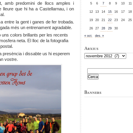
at, amb predomini de llocs amples i
5
6
7
8
9
10
11
 lleure que hi ha a Castellarnau, i on
12
13
14
15
16
17
18
al.
19
20
21
22
23
24
25
a entre la gent i ganes de fer trobada.
gada més un entrenament agradable.
26
27
28
29
30
 uns colors brillants per les recents
« oct.
des. »
osfera neta. El lloc de la fotografia
postal.
Arxius
ra presència i dissabte us hi esperem
Arxius
an vostre.
Cerca:
Banners