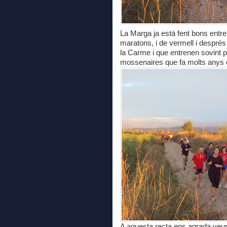
La Marga ja està fent bons ent
maratons, i de vermell i després
la Carme i que entrenen sovint p
mossenaires que fa molts anys qu
A aquesta recta ens agrada veur