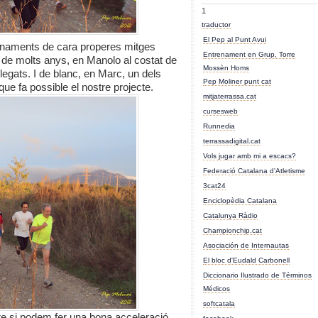
1
traductor
El Pep al Punt Avui
renaments de cara properes mitges
Entrenament en Grup, Torre
 de molts anys, en Manolo al costat de
Mossèn Homs
legats. I de blanc, en Marc, un dels
Pep Moliner punt cat
e fa possible el nostre projecte.
mitjaterrassa.cat
cursesweb
Runnedia
terrassadigital.cat
Vols jugar amb mi a escacs?
Federació Catalana d'Atletisme
3cat24
Enciclopèdia Catalana
Catalunya Ràdio
Championchip.cat
Asociación de Internautas
El bloc d'Eudald Carbonell
Diccionario Ilustrado de Términos
Médicos
softcatala
e si podem fer una bona acceleració