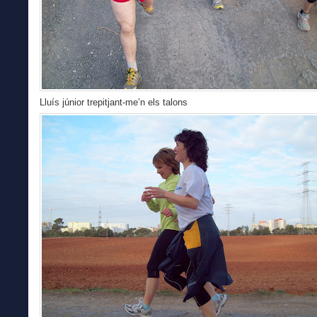
Lluís júnior trepitjant-me’n els talons