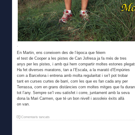
.
En Martin, ens coneixem des de l’època que fèiem
el test de Cooper a les pistes de Can Jofresa ja fa més de tres
anys per les pistes, i amb qui hem compartir moltes estones plegat
Ha fet diverses maratons, tan a l’Escala, a la marató d’Empúries
com a Barcelona i entrena amb molta regularitat i se’l pot trobar
tant en curses curtes de barri, com les que es fan cada any per
Terrassa, com en grans distàncies com moltes mitges que fa duran
tot l’any. Sempre se’l veu satisfet i corre, juntament amb la seva
dona la Mari Carmen, que té un bon nivell i assoleix èxits allà
on van.
a
Comentaris tancats
Récord
femení
mossenaire