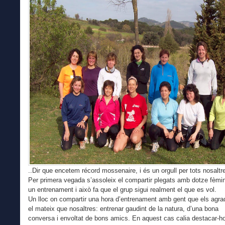
..Dir que encetem récord mossenaire, i és un orgull per tots nosaltr
Per primera vegada s’assoleix el compartir plegats amb dotze fèmi
un entrenament i això fa que el grup sigui realment el que es vol.
Un lloc on compartir una hora d’entrenament amb gent que els agra
el mateix que nosaltres: entrenar gaudint de la natura, d’una bona
conversa i envoltat de bons amics. En aquest cas calia destacar-h