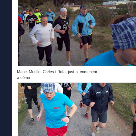
Manel Murillo, Carles i Rafa; just al començar
a córrer