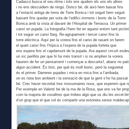
Cadascú busca el seu ritme i tots ens ajudem els uns els altres
i no ens descuidem de ningú. Doncs bé, dit això hem baixat fins
a l’estació antiga de trens de Torre Bonica i tot seguit hem seguit
baixant fins quedar per sota de l’edifici immens i bonic de la Torre
Bonica amb la vista al davant de l’Hospital de Terrassa. Un primer
canvi en pujada. La fotografia l’hem fet en aquest entorn tant pictòri
i tot seguir un canvi llarg. Re-agrupament i tercer canvi fins la
torre elèctrica. Aquí per la vorera fins el canvi de rasant on farem
el quart canvi fins l’hípica a l’espera de la pujada forteta que
ens espera fins el capdamunt de la pujada. Ara aquest circuït esde
un xic perillós per que hi ha més transit i si no amplien la vorera
haurem de fer un pensament i començar a descarta’l, abans no pat
algun accident. És trist, per què és molt bonic, però la seguretat
és el primer. Darreres pujades i mica en mica fins a l’arribada,
on es nota bon ambient i la sensació de que la gent s’ho ha passat
bé. Crec haver recontat tres mossenaires nous, que esperem que re
Per exemple en Valentí bé de la ma de la Rosa, que ens va fer pro
com la majoria de vosaltres que trobeu algú que us diu les excel·lè
d’un grup que el que vol és compartir una estoneta sense maldecap