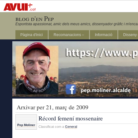
blog d'en Pep
Esportista apassionat, amic dels meus amics, dissenyador gràfic i m'enca
Pàgina d'inici
Recomanacions –
Informació
Disseny 
Revista Marathon 295
Arxivar per 21, març de 2009
Récord femení mossenaire
Pep Moliner
Classificat com a
General