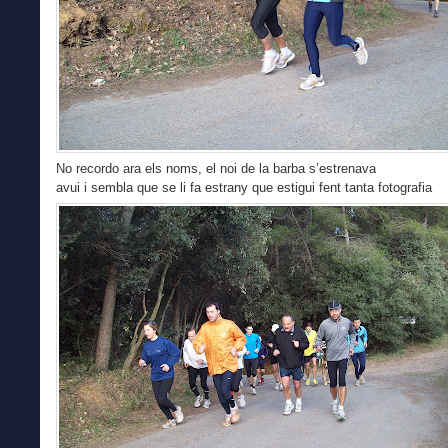
No recordo ara els noms, el noi de la barba s’estrenava
avui i sembla que se li fa estrany que estigui fent tanta fotografia