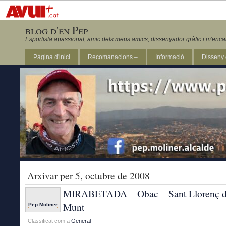
blog d'en Pep
Esportista apassionat, amic dels meus amics, dissenyador gràfic i m'enca
Pàgina d'inici
Recomanacions –
Informació
Disseny 
Revista Marathon 295
Arxivar per 5, octubre de 2008
MIRABETADA – Obac – Sant Llorenç d
Munt
Pep Moliner
Classificat com a
General