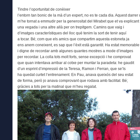
Tindre l’oportunitat de conèixer
l’entorn tan bonic de la mà d’un expert, no es te cada dia. Aquest darre
m’he tornat a emmudir per la generositat del Mirabet que et va explicant
una vegada i una altre allà per on trepitgem. Camins que vaig i
d’imatges característiques del lloc què tenim la sort de tenir aquí
a tocar. Bé; com que els amics que compartim aquesta estoneta ja
ens anem coneixent, es sap que l’èxit està garantit. Ha estat memorable
i digne de recordar amb algunes quantes mostres a mode d’imatges
per recordar. La colla tots molt forts, sense excepció i he comprovat
que quan intentava arribar al cotxe per muntar la paradeta: he gaudit
d’un esprint d’impressió de la Teresa, Ramon i Ferran, que se’ls
ha quedat curtet l’entrenament. En Pau, anava queixós del seu estat
de forma, però jo anava comprovant que rodava amb facilitat. Bé;
gràcies a tots per la matinal que m’heu regalat.