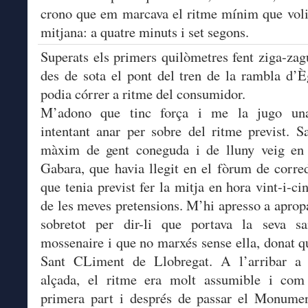
crono que em marcava el ritme mínim que voli
mitjana: a quatre minuts i set segons.
Superats els primers quilòmetres fent ziga-zagu
des de sota el pont del tren de la rambla d’È
podia córrer a ritme del consumidor.
M’adono que tinc força i me la jugo un
intentant anar per sobre del ritme previst. S
màxim de gent coneguda i de lluny veig e
Gabara, que havia llegit en el fòrum de corred
que tenia previst fer la mitja en hora vint-i-cin
de les meves pretensions. M’hi apresso a aprop
sobretot per dir-li que portava la seva sa
mossenaire i que no marxés sense ella, donat q
Sant CLiment de Llobregat. A l’arribar a 
alçada, el ritme era molt assumible i com
primera part i després de passar el Monumen