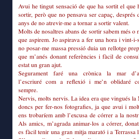
Avui he tingut sensació de que ha sortit el que 
sortir, però que no pensava ser capaç, després 
anys de no atrevir-me a tornar a sortir valent.
Molts de nosaltres abans de sortir sabem més o 
que aspirem. Jo aspirava a fer una hora i vint-i-s
no posar-me massa pressió duia un rellotge prep
que m’anés donant referències i fàcil de consul
estat un gran ajut.
Segurament faré una crònica la mar d’av
l’escriuré com a reflexió i me’n oblidaré c
sempre.
Nervis, molts nervis. La idea era que vingués la 
doncs per fer-nos fotografies, ja que avui i mol
ens trobaríem amb l’excusa de córrer a la nostra
Als amics, m’agrada animar-los a córrer, dona
es fàcil tenir una gran mitja marató i a Terrassa 