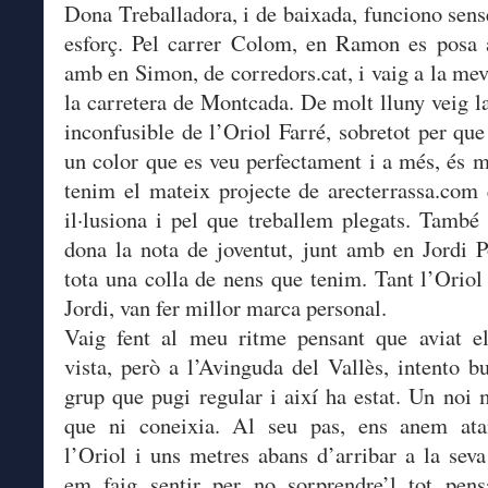
Dona Treballadora, i de baixada, funciono sen
esforç. Pel carrer Colom, en Ramon es posa 
amb en Simon, de corredors.cat, i vaig a la meva
la carretera de Montcada. De molt lluny veig la
inconfusible de l’Oriol Farré, sobretot per qu
un color que es veu perfectament i a més, és mo
tenim el mateix projecte de arecterrassa.com
il·lusiona i pel que treballem plegats. També
dona la nota de joventut, junt amb en Jordi P
tota una colla de nens que tenim. Tant l’Orio
Jordi, van fer millor marca personal.
Vaig fent al meu ritme pensant que aviat el
vista, però a l’Avinguda del Vallès, intento b
grup que pugi regular i així ha estat. Un noi m
que ni coneixia. Al seu pas, ens anem ata
l’Oriol i uns metres abans d’arribar a la seva
em faig sentir per no sorprendre’l tot pens