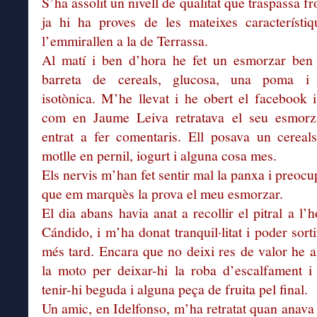
S’ha assolit un nivell de qualitat que traspassa fr
ja hi ha proves de les mateixes característi
l’emmirallen a la de Terrassa.
Al matí i ben d’hora he fet un esmorzar ben 
barreta de cereals, glucosa, una poma i
isotònica. M’he llevat i he obert el facebook i
com en Jaume Leiva retratava el seu esmorza
entrat a fer comentaris. Ell posava un cereal
motlle en pernil, iogurt i alguna cosa mes.
Els nervis m’han fet sentir mal la panxa i preocu
que em marquès la prova el meu esmorzar.
El dia abans havia anat a recollir el pitral a l’
Cándido, i m’ha donat tranquil·litat i poder sort
més tard. Encara que no deixi res de valor he 
la moto per deixar-hi la roba d’escalfament i
tenir-hi beguda i alguna peça de fruita pel final.
Un amic, en Idelfonso, m’ha retratat quan anava 