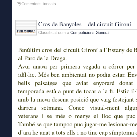
Comentaris tancats
a
Mitja
de
Terrassa
Cros de Banyoles – del circuit Gironí
en
Pep Moliner
Classificat com a
Competicions
,
General
1h23
Penúltim cros del circuit Gironí a l’Estany de 
al Parc de la Draga.
Avui anava per primera vegada a córrer per 
idíl·lic. Més ben ambientat no podia estar. Env
bells paisatges que aviat enyoraré donat
temporada està a punt de tocar a la fi. Estic il·
amb la meva desena posició que vaig festejant
darrera setmana. Conec visual-ment algu
veterans i se més o menys el lloc que puc 
També se que tampoc puc jugar-me lesionar-me
d’ara he anat a tots ells i no tinc cap símptoma 