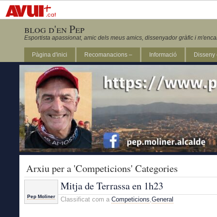
blog d'en Pep
Esportista apassionat, amic dels meus amics, dissenyador gràfic i m'enca
Pàgina d'inici
Recomanacions –
Informació
Disseny 
Revista Marathon 295
Arxiu per a 'Competicions' Categories
Mitja de Terrassa en 1h23
Pep Moliner
Classificat com a
Competicions
,
General