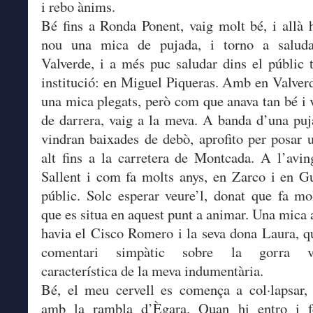
i rebo ànims.
Bé fins a Ronda Ponent, vaig molt bé, i allà 
nou una mica de pujada, i torno a salud
Valverde, i a més puc saludar dins el públic 
institució: en Miguel Piqueras. Amb en Valve
una mica plegats, però com que anava tan bé i 
de darrera, vaig a la meva. A banda d’una puj
vindran baixades de debò, aprofito per posar 
alt fins a la carretera de Montcada. A l’avi
Sallent i com fa molts anys, en Zarco i en 
públic. Solc esperar veure’l, donat que fa mo
que es situa en aquest punt a animar. Una mica 
havia el Cisco Romero i la seva dona Laura, q
comentari simpàtic sobre la gorra ve
característica de la meva indumentària.
Bé, el meu cervell es comença a col·lapsar,
amb la rambla d’Ègara. Quan hi entro i f