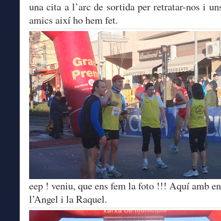
una cita a l’arc de sortida per retratar-nos i un
amics així ho hem fet.
eep ! veniu, que ens fem la foto !!! Aquí amb en
l’Angel i la Raquel.